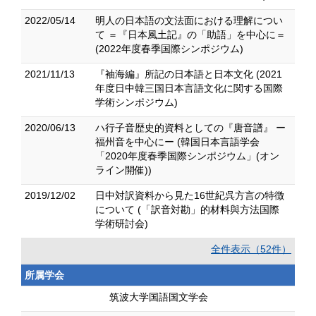
2022/05/14
明人の日本語の文法面における理解につい
て ＝『日本風土記』の「助語」を中心に＝
(2022年度春季国際シンポジウム)
2021/11/13
『袖海編』所記の日本語と日本文化 (2021
年度日中韓三国日本言語文化に関する国際
学術シンポジウム)
2020/06/13
ハ行子音歴史的資料としての『唐音譜』 ー
福州音を中心にー (韓国日本言語学会
「2020年度春季国際シンポジウム」(オン
ライン開催))
2019/12/02
日中対訳資料から見た16世紀呉方言の特徴
について (「訳音対勘」的材料與方法国際
学術研討会)
全件表示（52件）
所属学会
筑波大学国語国文学会