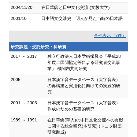
2004/11/20
在日華僑と日中文化交流 (文教大学)
2001/10
日中語文交渉史―明人が見た当時の日本語
―
全件表示（7件）
研究課題・受託研究・科研費
2017 ～ 2017
独立行政法人日本学術振興会「平成28
年度二国間協定等による研究者交流事
業」 機関内共同研究
2005
日本漢字音データベース（大字音表）
の再構築と実用化に向けての実践的研
究
2001 ～ 2003
日本漢字音データベース（大字音表）
作成のための基礎的研究
1989 ～ 1991
在日華僑(華人)の中日文化交流への貢献
に関する総合研究(本研究) (トヨタ財団
研究助成)