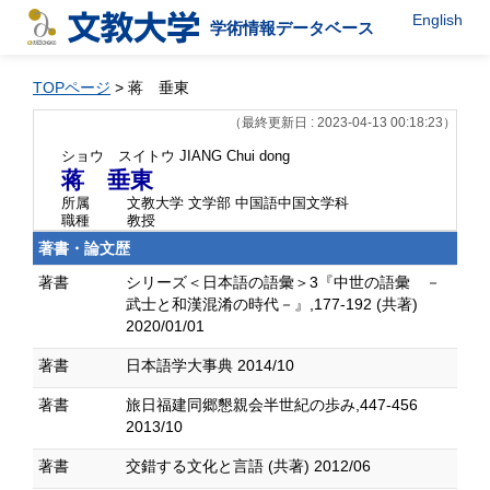
English
学術情報データベース
TOPページ
> 蒋 垂東
（最終更新日 : 2023-04-13 00:18:23）
ショウ スイトウ
JIANG Chui dong
蒋 垂東
所属
文教大学 文学部 中国語中国文学科
職種
教授
著書・論文歴
著書
シリーズ＜日本語の語彙＞3『中世の語彙 －
武士と和漢混淆の時代－』,177-192 (共著)
2020/01/01
著書
日本語学大事典 2014/10
著書
旅日福建同郷懇親会半世紀の歩み,447-456
2013/10
著書
交錯する文化と言語 (共著) 2012/06