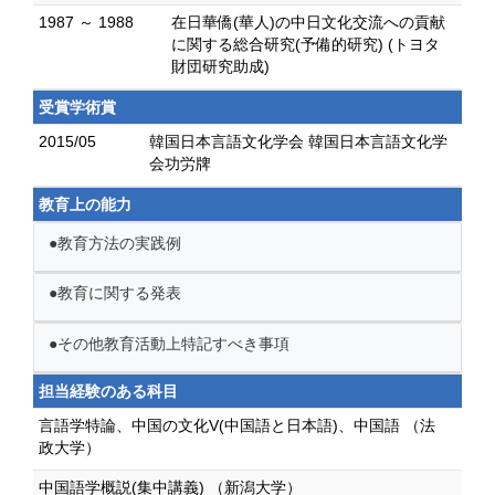
1987 ～ 1988
在日華僑(華人)の中日文化交流への貢献
に関する総合研究(予備的研究) (トヨタ
財団研究助成)
受賞学術賞
2015/05
韓国日本言語文化学会 韓国日本言語文化学
会功労牌
教育上の能力
●教育方法の実践例
●教育に関する発表
●その他教育活動上特記すべき事項
担当経験のある科目
言語学特論、中国の文化V(中国語と日本語)、中国語 （法
政大学）
中国語学概説(集中講義) （新潟大学）