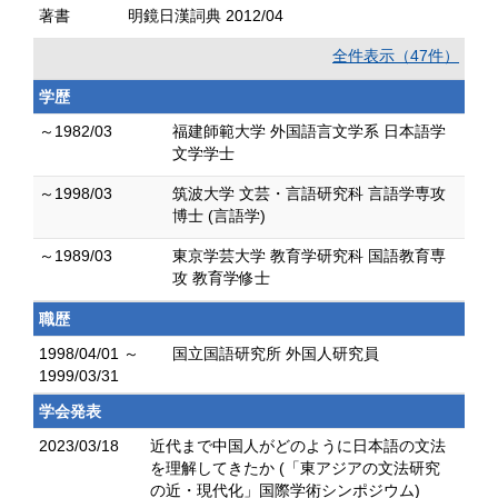
著書
明鏡日漢詞典 2012/04
全件表示（47件）
学歴
～1982/03
福建師範大学 外国語言文学系 日本語学
文学学士
～1998/03
筑波大学 文芸・言語研究科 言語学専攻
博士 (言語学)
～1989/03
東京学芸大学 教育学研究科 国語教育専
攻 教育学修士
職歴
1998/04/01 ～
国立国語研究所 外国人研究員
1999/03/31
学会発表
2023/03/18
近代まで中国人がどのように日本語の文法
を理解してきたか (「東アジアの文法研究
の近・現代化」国際学術シンポジウム)