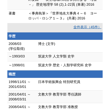
－」 歴史地理学 58 (2),1-22頁 (単著) 2016
著書
＜事典執筆＞『世界地名大事典４～６ ヨー
ロッパ・ロシア１～３』 (共著) 2016
全件表示（45件）
学歴
2008/03
博士 (文学)
(学位取得)
～1993/03
筑波大学 人文学類 史学
～1998/01
筑波大学 歴史・人類学研究科 史学
職歴
1998/11/01 ～
日本学術振興会 特別研究員
2001/03/01
2001/04/01 ～
文教大学 教育学部 専任講師
2008/03/31
2008/04/01 ～
文教大学 教育学部 准教授