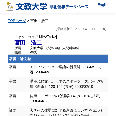
English
学術情報データベース
TOPページ
> 宮田 浩二
（最終更新日 : 2023-04-13 00:18:18）
ミヤタ コウジ
MIYATA Koji
宮田 浩二
所属
文教大学 人間科学部 人間科学科
職種
教授
著書・論文歴
著書
モティベーション理論の新展開,398-439 (共
著) 2004/09
著書
講座現代文化としてのスポーツIII スポーツ指
導《新論》,129-144 (共著) 2003/02/10
著書
健康・スポーツの心理学,147,81-104 (共著)
1996/04/25
論文
大学生の体罰に対する意識について ウエルネ
スジャーナル 11 (１),27-30頁 (単著)