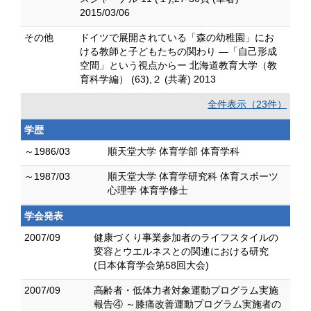
2015/03/06
その他
ドイツで展開されている「森の幼稚園」にお
ける教師と子どもたちの関わり —「自己形成
空間」という視点からー 北海道教育大学（教
育科学編） (63),２ (共著) 2013
全件表示（23件）
学歴
～1986/03
順天堂大学 体育学部 体育学科
～1987/03
順天堂大学 体育学研究科 体育スポーツ
心理学 体育学修士
学会発表
2007/09
健康づくり事業参加者のライフスタイルの
変容とウエルネスとの関連における研究
(日本体育学会第58回大会)
2007/09
高齢者・低体力者対象運動プログラム実施
報告④ ～膝痛改善運動プログラム実施者の