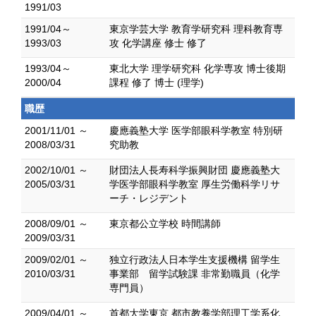
1991/03
1991/04～
東京学芸大学 教育学研究科 理科教育専
1993/03
攻 化学講座 修士 修了
1993/04～
東北大学 理学研究科 化学専攻 博士後期
2000/04
課程 修了 博士 (理学)
職歴
2001/11/01 ～
慶應義塾大学 医学部眼科学教室 特別研
2008/03/31
究助教
2002/10/01 ～
財団法人長寿科学振興財団 慶應義塾大
2005/03/31
学医学部眼科学教室 厚生労働科学リサ
ーチ・レジデント
2008/09/01 ～
東京都公立学校 時間講師
2009/03/31
2009/02/01 ～
独立行政法人日本学生支援機構 留学生
2010/03/31
事業部 留学試験課 非常勤職員（化学
専門員）
2009/04/01 ～
首都大学東京 都市教養学部理工学系化