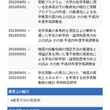
2012/04/01 ～
実験プログラム「大学の化学実験に用
2013/03/31
いる生体高分子の教材化の検討と実験
プログラムの作成」の最適化による化
学教育の質の向上の試み その他 平成24
年度学長調整金
2013/04/01 ～
化学現象の多角的な測定および解析を
2014/03/31
通した学生の科学的・論理的思考力向
上の試み その他 平成25年度学長調整金
2014/04/01 ～
物質の抗酸化能の測定方法の最適化と
2015/03/31
理論計算を用いた電子状態の視覚化に
よる学生の科学的・論理的思考力向上
の試み その他 平成26年度学長調整金
2019/04/01 ～
学生実験への導入に向けた「物質の変
2021/03/31
化とエネルギー」を学習する化学実験
教材の検討 学内特定研究
教育上の能力
●教育方法の実践例