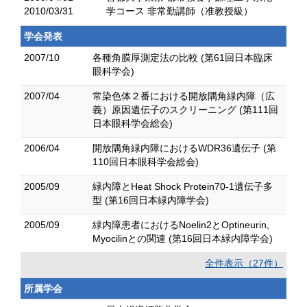
2010/03/31
学コース 非常勤講師（准教授級）
学会発表
2007/10
各種角膜厚測定法の比較 (第61回日本臨床
眼科学会)
2007/04
常染色体２番における開放隅角緑内障（広
義）原因遺伝子のスクリーニング (第111回
日本眼科学会総会)
2006/04
開放隅角緑内障におけるWDR36遺伝子 (第
110回日本眼科学会総会)
2005/09
緑内障とHeat Shock Protein70-1遺伝子多
型 (第16回日本緑内障学会)
2005/09
緑内障患者におけるNoelin2とOptineurin,
Myocilinとの関連 (第16回日本緑内障学会)
全件表示（27件）
所属学会