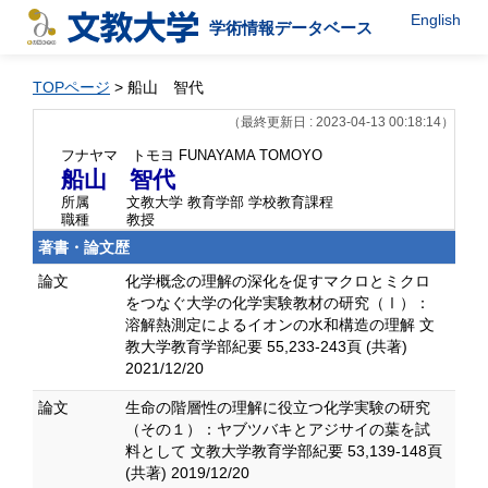
English
学術情報データベース
TOPページ
> 船山 智代
（最終更新日 : 2023-04-13 00:18:14）
フナヤマ トモヨ
FUNAYAMA TOMOYO
船山 智代
所属
文教大学 教育学部 学校教育課程
職種
教授
著書・論文歴
論文
化学概念の理解の深化を促すマクロとミクロ
をつなぐ大学の化学実験教材の研究（Ⅰ）：
溶解熱測定によるイオンの水和構造の理解 文
教大学教育学部紀要 55,233-243頁 (共著)
2021/12/20
論文
生命の階層性の理解に役立つ化学実験の研究
（その１）：ヤブツバキとアジサイの葉を試
料として 文教大学教育学部紀要 53,139-148頁
(共著) 2019/12/20