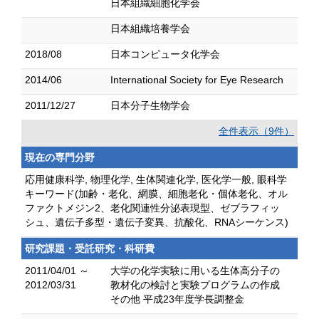
日本組織細胞化学会
日本組織培養学会
2018/08
日本コンピュータ化学会
2014/06
International Society for Eye Research
2011/12/27
日本分子生物学会
全件表示（9件）
現在の専門分野
応用健康科学, 物理化学, 生体関連化学, 医化学一般, 眼科学
キーワード(加齢・老化、網膜、細胞老化・個体老化、オル
ファクトメジン2、老化関連性分泌表現型、ゼブラフィッ
シュ、遺伝子多型・遺伝子変異、抗酸化、RNAシーケンス)
研究課題・受託研究・科研費
2011/04/01 ～
大学の化学実験に用いる生体高分子の
2012/03/31
教材化の検討と実験プログラムの作成
その他 平成23年度学長調整金