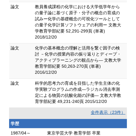
論文
教員養成課程の化学における大学低学年から
の量子論に基づく原子・分子の概念の育成の
試みー化学の基礎概念の可視化ツールとして
の量子化学計算ソフトウェアの利用ー 文教大
学教育学部紀要 52,291-299頁 (単著)
2018/12/20
論文
化学の基本概念の理解と活用を繋ぐ因子の検
討 －化学の授業内容の振り返りとディープ・
アクティブラーニングの観点から― 文教大学
教育学部紀要 50,263-270頁 (単著)
2016/12/20
論文
科学的思考力の育成を目指した学生主体の化
学実験プログラムの作成―ラジカル消去率測
定による物質の抗酸化能の評価― 文教大学教
育学部紀要 49,231-240頁 2015/12/20
全件表示（23件）
学歴
1987/04～
東京学芸大学 教育学部 卒業