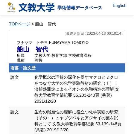
English
学術情報データベース
TOPページ
> 船山 智代
（最終更新日 : 2023-04-13 00:18:14）
フナヤマ トモヨ
FUNAYAMA TOMOYO
船山 智代
所属
文教大学 教育学部 学校教育課程
職種
教授
著書・論文歴
論文
化学概念の理解の深化を促すマクロとミクロ
をつなぐ大学の化学実験教材の研究（Ⅰ）：
溶解熱測定によるイオンの水和構造の理解 文
教大学教育学部紀要 55,233-243頁 (共著)
2021/12/20
論文
生命の階層性の理解に役立つ化学実験の研究
（その１）：ヤブツバキとアジサイの葉を試
料として 文教大学教育学部紀要 53,139-148頁
(共著) 2019/12/20