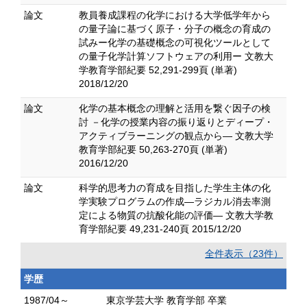
論文
教員養成課程の化学における大学低学年から
の量子論に基づく原子・分子の概念の育成の
試みー化学の基礎概念の可視化ツールとして
の量子化学計算ソフトウェアの利用ー 文教大
学教育学部紀要 52,291-299頁 (単著)
2018/12/20
論文
化学の基本概念の理解と活用を繋ぐ因子の検
討 －化学の授業内容の振り返りとディープ・
アクティブラーニングの観点から― 文教大学
教育学部紀要 50,263-270頁 (単著)
2016/12/20
論文
科学的思考力の育成を目指した学生主体の化
学実験プログラムの作成―ラジカル消去率測
定による物質の抗酸化能の評価― 文教大学教
育学部紀要 49,231-240頁 2015/12/20
全件表示（23件）
学歴
1987/04～
東京学芸大学 教育学部 卒業