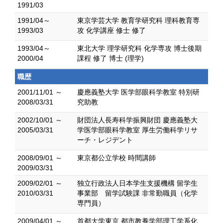
1991/03
1991/04～
東京学芸大学 教育学研究科 理科教育専
1993/03
攻 化学講座 修士 修了
1993/04～
東北大学 理学研究科 化学専攻 博士後期
2000/04
課程 修了 博士 (理学)
職歴
2001/11/01 ～
慶應義塾大学 医学部眼科学教室 特別研
2008/03/31
究助教
2002/10/01 ～
財団法人長寿科学振興財団 慶應義塾大
2005/03/31
学医学部眼科学教室 厚生労働科学リサ
ーチ・レジデント
2008/09/01 ～
東京都公立学校 時間講師
2009/03/31
2009/02/01 ～
独立行政法人日本学生支援機構 留学生
2010/03/31
事業部 留学試験課 非常勤職員（化学
専門員）
2009/04/01 ～
首都大学東京 都市教養学部理工学系化