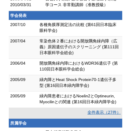
2010/03/31
学コース 非常勤講師（准教授級）
学会発表
2007/10
各種角膜厚測定法の比較 (第61回日本臨床
眼科学会)
2007/04
常染色体２番における開放隅角緑内障（広
義）原因遺伝子のスクリーニング (第111回
日本眼科学会総会)
2006/04
開放隅角緑内障におけるWDR36遺伝子 (第
110回日本眼科学会総会)
2005/09
緑内障とHeat Shock Protein70-1遺伝子多
型 (第16回日本緑内障学会)
2005/09
緑内障患者におけるNoelin2とOptineurin,
Myocilinとの関連 (第16回日本緑内障学会)
全件表示（27件）
所属学会