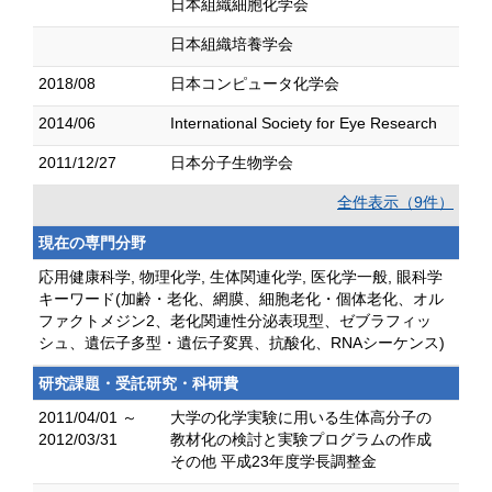
日本組織細胞化学会
日本組織培養学会
2018/08
日本コンピュータ化学会
2014/06
International Society for Eye Research
2011/12/27
日本分子生物学会
全件表示（9件）
現在の専門分野
応用健康科学, 物理化学, 生体関連化学, 医化学一般, 眼科学
キーワード(加齢・老化、網膜、細胞老化・個体老化、オル
ファクトメジン2、老化関連性分泌表現型、ゼブラフィッ
シュ、遺伝子多型・遺伝子変異、抗酸化、RNAシーケンス)
研究課題・受託研究・科研費
2011/04/01 ～
大学の化学実験に用いる生体高分子の
2012/03/31
教材化の検討と実験プログラムの作成
その他 平成23年度学長調整金