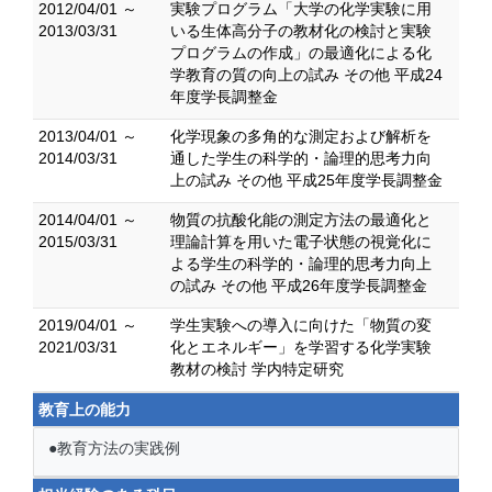
2012/04/01 ～
実験プログラム「大学の化学実験に用
2013/03/31
いる生体高分子の教材化の検討と実験
プログラムの作成」の最適化による化
学教育の質の向上の試み その他 平成24
年度学長調整金
2013/04/01 ～
化学現象の多角的な測定および解析を
2014/03/31
通した学生の科学的・論理的思考力向
上の試み その他 平成25年度学長調整金
2014/04/01 ～
物質の抗酸化能の測定方法の最適化と
2015/03/31
理論計算を用いた電子状態の視覚化に
よる学生の科学的・論理的思考力向上
の試み その他 平成26年度学長調整金
2019/04/01 ～
学生実験への導入に向けた「物質の変
2021/03/31
化とエネルギー」を学習する化学実験
教材の検討 学内特定研究
教育上の能力
●教育方法の実践例