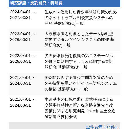
研究課題・受託研究・科研費
2024/04/01 ～
生成AIを活用した青少年問題対策のため
2027/03/31
のネットトラブル相談支援システムの
開発 基盤研究(C)一般
2023/04/01 ～
大規模水害を対象としたデータ駆動型
2026/03/31
防災デジタルツインシステムの開発 基
盤研究(C)一般
2022/04/01 ～
災害伝承観光を復興の第二ステージへ
2025/03/31
の展開に活用するしくみに関する実証
的研究 基盤研究(B)一般
2021/04/01 ～
SNSに起因する青少年問題対策のため
2024/03/31
のAI技術を用いたサイバー防犯システム
の構築 基盤研究(C)一般
2021/04/01 ～
車道基本の自転車通行環境整備による
2024/03/31
交通事故特性と新たな道路交通安全改
善策に関する研究開発 その他 国土交通
省新道路技術会議
全件表示（14件）