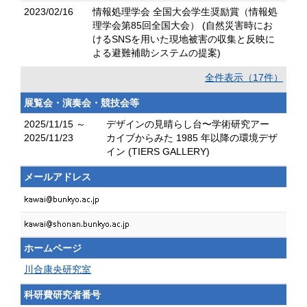
2023/02/16
情報処理学会 全国大会学生奨励賞（情報処
理学会第85回全国大会） (自然災害時にお
けるSNSを用いた現地被害の収集と反映に
よる避難補助システムの提案)
全件表示（17件）
展覧会・演奏会・競技会等
2025/11/15 ～
デザインの見晴らし台〜学術研究アー
2025/11/23
カイブからみた 1985 年以降の環境デザ
イン (TIERS GALLERY)
メールアドレス
ホームページ
川合康央研究室
科研費研究者番号