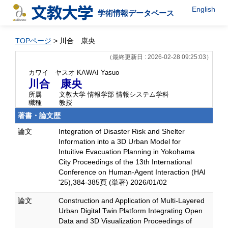
English
学術情報データベース
TOPページ
> 川合 康央
（最終更新日 : 2026-02-28 09:25:03）
カワイ ヤスオ
KAWAI Yasuo
川合 康央
所属
文教大学 情報学部 情報システム学科
職種
教授
著書・論文歴
論文
Integration of Disaster Risk and Shelter
Information into a 3D Urban Model for
Intuitive Evacuation Planning in Yokohama
City Proceedings of the 13th International
Conference on Human-Agent Interaction (HAI
'25),384-385頁 (単著) 2026/01/02
論文
Construction and Application of Multi-Layered
Urban Digital Twin Platform Integrating Open
Data and 3D Visualization Proceedings of