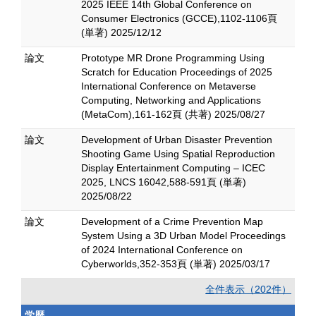
2025 IEEE 14th Global Conference on
Consumer Electronics (GCCE),1102-1106頁
(単著) 2025/12/12
論文
Prototype MR Drone Programming Using
Scratch for Education Proceedings of 2025
International Conference on Metaverse
Computing, Networking and Applications
(MetaCom),161-162頁 (共著) 2025/08/27
論文
Development of Urban Disaster Prevention
Shooting Game Using Spatial Reproduction
Display Entertainment Computing – ICEC
2025, LNCS 16042,588-591頁 (単著)
2025/08/22
論文
Development of a Crime Prevention Map
System Using a 3D Urban Model Proceedings
of 2024 International Conference on
Cyberworlds,352-353頁 (単著) 2025/03/17
全件表示（202件）
学歴