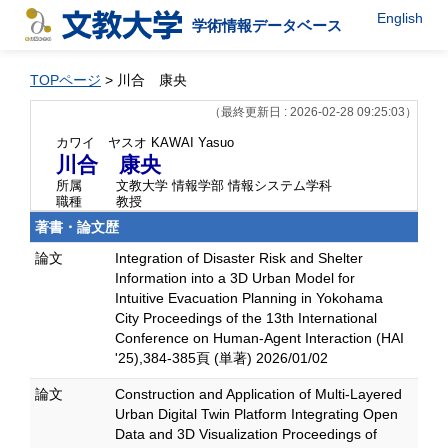
English
学術情報データベース
TOPページ
> 川合 康央
（最終更新日 : 2026-02-28 09:25:03）
カワイ ヤスオ
KAWAI Yasuo
川合 康央
所属
文教大学 情報学部 情報システム学科
職種
教授
著書・論文歴
論文
Integration of Disaster Risk and Shelter
Information into a 3D Urban Model for
Intuitive Evacuation Planning in Yokohama
City Proceedings of the 13th International
Conference on Human-Agent Interaction (HAI
'25),384-385頁 (単著) 2026/01/02
論文
Construction and Application of Multi-Layered
Urban Digital Twin Platform Integrating Open
Data and 3D Visualization Proceedings of