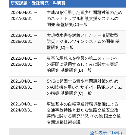
研究課題・受託研究・科研費
2024/04/01 ～
生成AIを活用した青少年問題対策のため
2027/03/31
のネットトラブル相談支援システムの
開発 基盤研究(C)一般
2023/04/01 ～
大規模水害を対象としたデータ駆動型
2026/03/31
防災デジタルツインシステムの開発 基
盤研究(C)一般
2022/04/01 ～
災害伝承観光を復興の第二ステージへ
2025/03/31
の展開に活用するしくみに関する実証
的研究 基盤研究(B)一般
2021/04/01 ～
SNSに起因する青少年問題対策のため
2024/03/31
のAI技術を用いたサイバー防犯システム
の構築 基盤研究(C)一般
2021/04/01 ～
車道基本の自転車通行環境整備による
2024/03/31
交通事故特性と新たな道路交通安全改
善策に関する研究開発 その他 国土交通
省新道路技術会議
全件表示（14件）