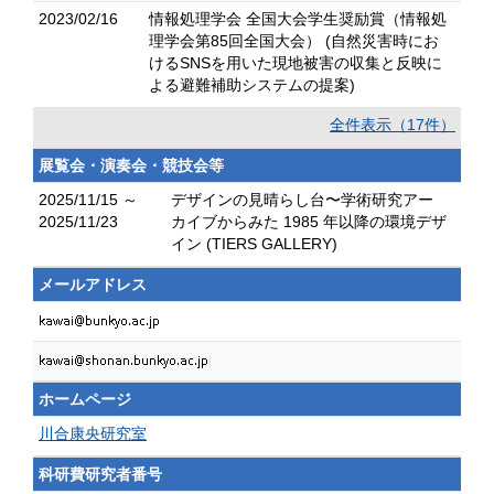
2023/02/16
情報処理学会 全国大会学生奨励賞（情報処
理学会第85回全国大会） (自然災害時にお
けるSNSを用いた現地被害の収集と反映に
よる避難補助システムの提案)
全件表示（17件）
展覧会・演奏会・競技会等
2025/11/15 ～
デザインの見晴らし台〜学術研究アー
2025/11/23
カイブからみた 1985 年以降の環境デザ
イン (TIERS GALLERY)
メールアドレス
ホームページ
川合康央研究室
科研費研究者番号