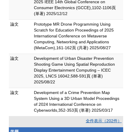
2025 IEEE 14th Global Conference on
Consumer Electronics (GCCE),1102-1106頁
(単著) 2025/12/12
論文
Prototype MR Drone Programming Using
Scratch for Education Proceedings of 2025
International Conference on Metaverse
Computing, Networking and Applications
(MetaCom),161-162頁 (共著) 2025/08/27
論文
Development of Urban Disaster Prevention
Shooting Game Using Spatial Reproduction
Display Entertainment Computing – ICEC
2025, LNCS 16042,588-591頁 (単著)
2025/08/22
論文
Development of a Crime Prevention Map
System Using a 3D Urban Model Proceedings
of 2024 International Conference on
Cyberworlds,352-353頁 (単著) 2025/03/17
全件表示（202件）
学歴