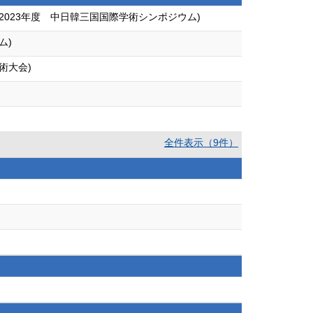
(2023年度 中日韓三国国際学術シンポジウム)
ム)
術大会)
)
全件表示（9件）