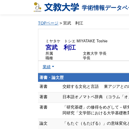
学術情報データベ
TOPページ
> 宮武 利江
ミヤタケ トシエ
MIYATAKE Toshie
宮武 利江
所属
文教大学 学長
職種
学長
業績
著書・論文歴
著書
交錯する文化と言語 東アジアとの出会い,2－
著書
日本語オノマトペ辞典 （コラム「オノマトペのもと」
著書
「研究基礎」の修得をめざして－研究
同研究「文学部における大学基礎教育の研究」
論文
「もたぐ（もたげる）」の意味変化と「もち