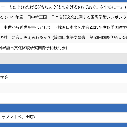
ー「もたぐ(もたげる)/もちあぐ(もちあげる)/もてあぐ」を中心にー」 
 (2021年度 日中韓三国 日本言語文化に関する国際学術シンポジウ
中世から近世を中心としてー (韓国日本文化学会2019年度秋季国際学
の杖」に言い換えられるか？ (韓国日本語文學會 第53回国際学術大会
日韓語言文化比較研究国際学術検討会)
文学会
、オノマトペ、比喩)