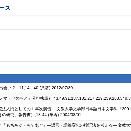
ース
11,14－40 (共著) 2012/07/30
分担執筆）,43,49,91,137,181,217,219,239,283,349,359,363
法入門としての１年次演習－ 文教大学文学部日本語日本文学科『2001
報告書）,18-44 (単著) 2004/03/01
あぐ・もてあぐ」―語形・語義変化の検証法を考える― 文教大学国文 (53),