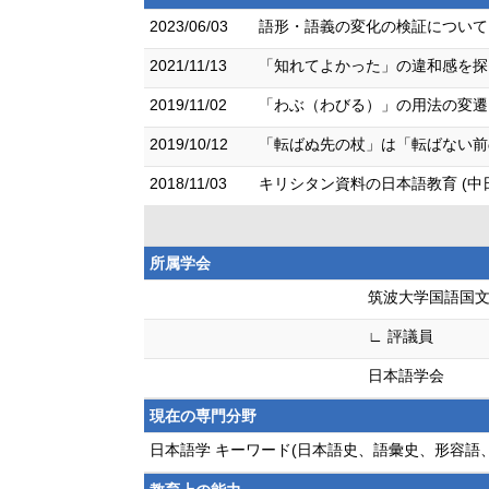
2023/06/03
語形・語義の変化の検証について 
2021/11/13
「知れてよかった」の違和感を探る
2019/11/02
「わぶ（わびる）」の用法の変遷ー
2019/10/12
「転ばぬ先の杖」は「転ばない前
2018/11/03
キリシタン資料の日本語教育 (中
所属学会
筑波大学国語国
∟ 評議員
日本語学会
現在の専門分野
日本語学 キーワード(日本語史、語彙史、形容語