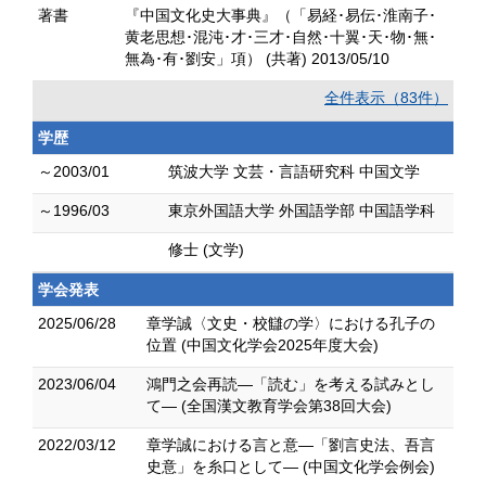
著書
『中国文化史大事典』（「易経･易伝･淮南子･
黄老思想･混沌･才･三才･自然･十翼･天･物･無･
無為･有･劉安」項） (共著) 2013/05/10
全件表示（83件）
学歴
～2003/01
筑波大学 文芸・言語研究科 中国文学
～1996/03
東京外国語大学 外国語学部 中国語学科
修士 (文学)
学会発表
2025/06/28
章学誠〈文史・校讎の学〉における孔子の
位置 (中国文化学会2025年度大会)
2023/06/04
鴻門之会再読―「読む」を考える試みとし
て― (全国漢文教育学会第38回大会)
2022/03/12
章学誠における言と意―「劉言史法、吾言
史意」を糸口として― (中国文化学会例会)