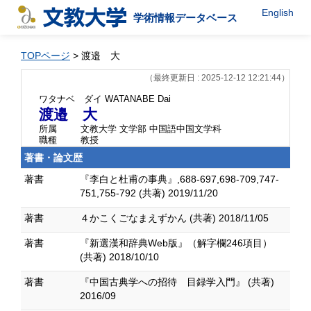
English
学術情報データベース
TOPページ
> 渡邉 大
（最終更新日 : 2025-12-12 12:21:44）
ワタナベ ダイ
WATANABE Dai
渡邉 大
所属
文教大学 文学部 中国語中国文学科
職種
教授
著書・論文歴
著書
『李白と杜甫の事典』,688-697,698-709,747-
751,755-792 (共著) 2019/11/20
著書
４かこくごなまえずかん (共著) 2018/11/05
著書
『新選漢和辞典Web版』（解字欄246項目）
(共著) 2018/10/10
著書
『中国古典学への招待 目録学入門』 (共著)
2016/09