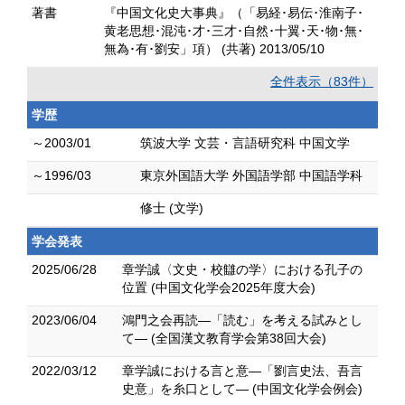
著書
『中国文化史大事典』（「易経･易伝･淮南子･
黄老思想･混沌･才･三才･自然･十翼･天･物･無･
無為･有･劉安」項） (共著) 2013/05/10
全件表示（83件）
学歴
～2003/01
筑波大学 文芸・言語研究科 中国文学
～1996/03
東京外国語大学 外国語学部 中国語学科
修士 (文学)
学会発表
2025/06/28
章学誠〈文史・校讎の学〉における孔子の
位置 (中国文化学会2025年度大会)
2023/06/04
鴻門之会再読―「読む」を考える試みとし
て― (全国漢文教育学会第38回大会)
2022/03/12
章学誠における言と意―「劉言史法、吾言
史意」を糸口として― (中国文化学会例会)