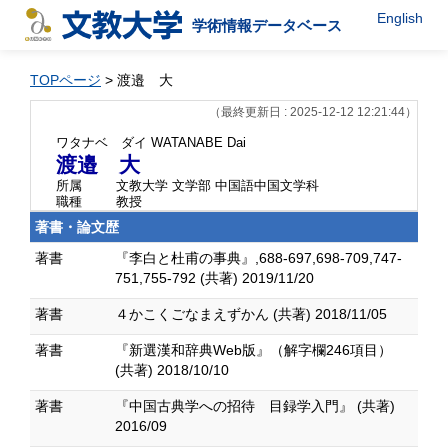
English
学術情報データベース
TOPページ
> 渡邉 大
（最終更新日 : 2025-12-12 12:21:44）
ワタナベ ダイ
WATANABE Dai
渡邉 大
所属
文教大学 文学部 中国語中国文学科
職種
教授
著書・論文歴
著書
『李白と杜甫の事典』,688-697,698-709,747-
751,755-792 (共著) 2019/11/20
著書
４かこくごなまえずかん (共著) 2018/11/05
著書
『新選漢和辞典Web版』（解字欄246項目）
(共著) 2018/10/10
著書
『中国古典学への招待 目録学入門』 (共著)
2016/09