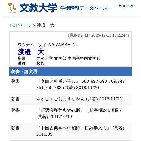
English
学術情報データベース
TOPページ
> 渡邉 大
（最終更新日 : 2025-12-12 12:21:44）
ワタナベ ダイ
WATANABE Dai
渡邉 大
所属
文教大学 文学部 中国語中国文学科
職種
教授
著書・論文歴
著書
『李白と杜甫の事典』,688-697,698-709,747-
751,755-792 (共著) 2019/11/20
著書
４かこくごなまえずかん (共著) 2018/11/05
著書
『新選漢和辞典Web版』（解字欄246項目）
(共著) 2018/10/10
著書
『中国古典学への招待 目録学入門』 (共著)
2016/09