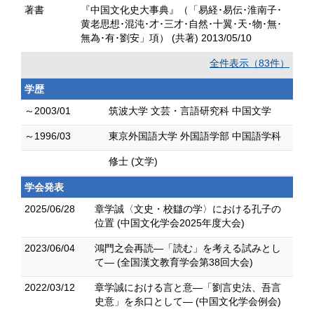
著書
『中国文化史大事典』（「易経･易伝･淮南子･
黄老思想･混沌･才･三才･自然･十翼･天･物･無･
無為･有･劉安」項） (共著) 2013/05/10
全件表示（83件）
学歴
～2003/01
筑波大学 文芸・言語研究科 中国文学
～1996/03
東京外国語大学 外国語学部 中国語学科
修士 (文学)
学会発表
2025/06/28
章学誠〈文史・校讎の学〉における孔子の
位置 (中国文化学会2025年度大会)
2023/06/04
鴻門之会再読―「読む」を考える試みとし
て― (全国漢文教育学会第38回大会)
2022/03/12
章学誠における言と意―「劉言史法、吾言
史意」を糸口として― (中国文化学会例会)