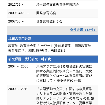
2012/08 ～
埼玉県多文化教育研究協議会
2009/04/01 ～
開発教育協会
2007/06 ～
世界比較教育学会
全件表示（13件）
現在の専門分野
教育学, 教育社会学 キーワード(比較教育学、国際教育学、
教育制度学、国際理解教育、教師教育)
研究課題・受託研究・科研費
2004 ～ 2005
東南アジアにおける環境教育の実態に
関する実証的比較研究－民族的・文化
的環境観とグローバル市民意識の育成
に着目して－ 基盤研究(C)一般
2009 ～ 2010
「言語活動の充実」に関する教員研修
カリキュラムの開発・実施を通した研
修リテラシーリーダーの育成 その他 独
立行政法人教員研修センター委嘱事業