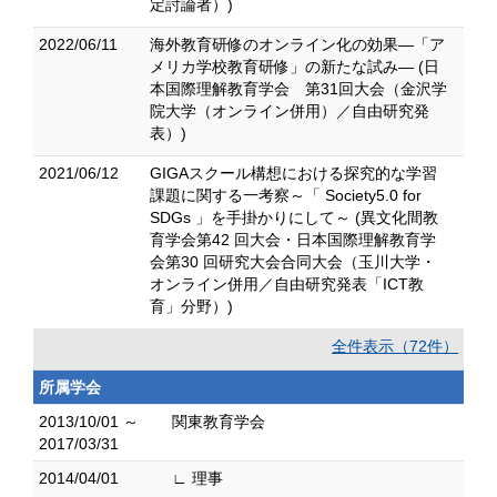
定討論者）)
2022/06/11
海外教育研修のオンライン化の効果―「ア
メリカ学校教育研修」の新たな試み― (日
本国際理解教育学会 第31回大会（金沢学
院大学（オンライン併用）／自由研究発
表）)
2021/06/12
GIGAスクール構想における探究的な学習
課題に関する一考察～「 Society5.0 for
SDGs 」を手掛かりにして～ (異文化間教
育学会第42 回大会・日本国際理解教育学
会第30 回研究大会合同大会（玉川大学・
オンライン併用／自由研究発表「ICT教
育」分野）)
全件表示（72件）
所属学会
2013/10/01 ～
関東教育学会
2017/03/31
2014/04/01
∟ 理事