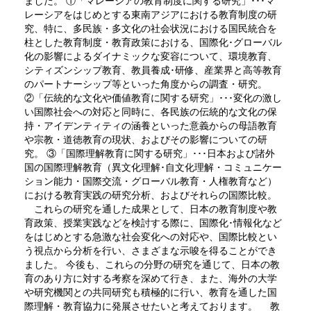
ました。 ①「マレーシアの教育制度に関する研究」･･･マ
レーシアをはじめとする東南アジアにおける教育制度の研
究、特に、多民族・多文化の社会状況における国民統合を
柱とした教育制度・教育政策における、国際化･グローバル
化の影響によるダイナミックな変容について、環境教育、
シティズンシップ教育、教員養成･研修、産業界と高等教育
のパートナーシップ等といった角度からの調査・研究。
②「伝統的な文化や価値教育に関する研究」･･･変化の激し
い国際社会への対応と同時に、各民族の伝統的な文化の保
持・アイデンティティの涵養といった意義からの母語教育
や宗教・道徳教育の現状、およびその影響についての研
究。 ③「国際理解教育に関する研究」･･･日本および諸外
国の国際理解教育（異文化理解･自文化理解・コミュニケー
ション能力・国際交流・グローバル教育・人権教育など）
における教育実践の研究分析、およびそれらの国際比較。
これらの研究を通した成果として、日本の教育制度や教
育政策、授業実践などを検討する際に、国際化･情報化など
をはじめとする急激な社会変化への対応や、国際比較とい
う視点から分析を行い、さまざまな示唆を得ることができ
ました。 今後も、これらの分野の研究を通じて、日本の教
育のあり方に対する考察を深めて行き、また、海外の大学
や研究機関との共同研究も積極的に行い、教育を通した国
際理解・教育協力に発展させたいと考えております。 教