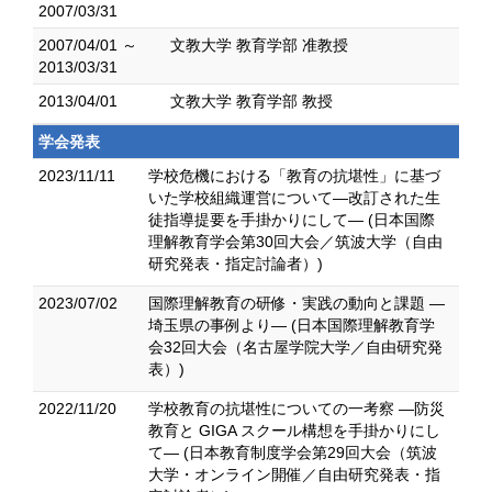
2007/03/31
2007/04/01 ～
文教大学 教育学部 准教授
2013/03/31
2013/04/01
文教大学 教育学部 教授
学会発表
2023/11/11
学校危機における「教育の抗堪性」に基づ
いた学校組織運営について―改訂された生
徒指導提要を手掛かりにして― (日本国際
理解教育学会第30回大会／筑波大学（自由
研究発表・指定討論者）)
2023/07/02
国際理解教育の研修・実践の動向と課題 ―
埼玉県の事例より― (日本国際理解教育学
会32回大会（名古屋学院大学／自由研究発
表）)
2022/11/20
学校教育の抗堪性についての一考察 ―防災
教育と GIGA スクール構想を手掛かりにし
て― (日本教育制度学会第29回大会（筑波
大学・オンライン開催／自由研究発表・指