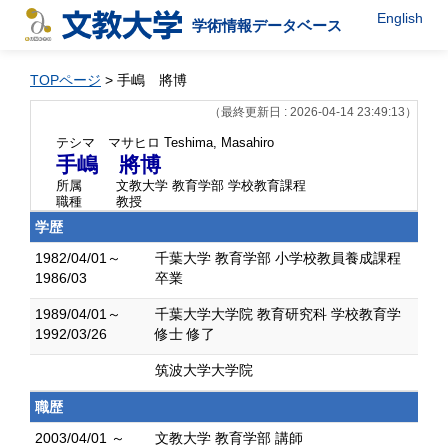
English
学術情報データベース
TOPページ
> 手嶋 將博
（最終更新日 : 2026-04-14 23:49:13）
テシマ マサヒロ
Teshima, Masahiro
手嶋 將博
所属
文教大学 教育学部 学校教育課程
職種
教授
学歴
1982/04/01～
千葉大学 教育学部 小学校教員養成課程
1986/03
卒業
1989/04/01～
千葉大学大学院 教育研究科 学校教育学
1992/03/26
修士 修了
筑波大学大学院
職歴
2003/04/01 ～
文教大学 教育学部 講師