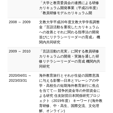
「大学と教育委員会の連携による研修
カリキュラム開発事業（平成21年度）
「教員研修モデルカリキュラム開
2008 ～ 2009
文教大学平成20年度文教大学学長調整
金『言語活動を重視したカリキュラム
への改善とそれに関わる指導法の開発
並びにリテラシーリーダーの育成』 機
関内共同研究
2009 ～ 2010
「言語活動の充実」に関する教員研修
カリキュラムの開発・実施を通した研
修リテラシーリーダーの育成 機関内共
同研究
2020/04/01 ～
海外教育旅行とそれが生徒の国際意識
2023/03/31
に与える影響―日本とマレーシアの中
学・高校生の短期海外教育旅行に焦点
を当てて― 競争的資金等の外部資金に
よる研究 住友財団日本関係研究プロジ
ェクト（2019年度） キーワード(海外教
育研修、中・高生、国際交流、文化理
解、オンライン)