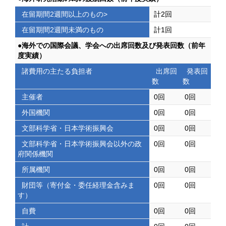
在留期間2週間以上のもの>
計2回
在留期間2週間未満のもの
計1回
●海外での国際会議、学会への出席回数及び発表回数（前年
度実績）
諸費用の主たる負担者
出席回
発表回
数
数
主催者
0回
0回
外国機関
0回
0回
文部科学省・日本学術振興会
0回
0回
文部科学省・日本学術振興会以外の政
0回
0回
府関係機関
所属機関
0回
0回
財団等（寄付金・委任経理金含みま
0回
0回
す）
自費
0回
0回