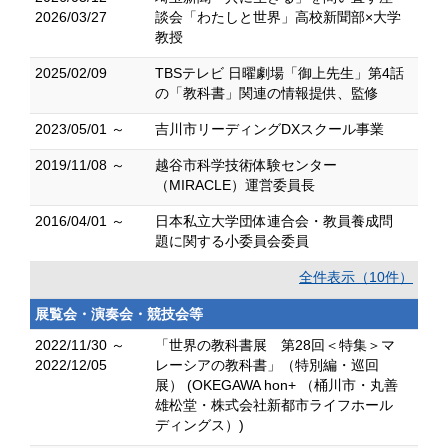
2026/03/27
談会「わたしと世界」高校新聞部×大学
教授
2025/02/09
TBSテレビ 日曜劇場「御上先生」第4話
の「教科書」関連の情報提供、監修
2023/05/01 ～
吉川市リーディングDXスクール事業
2019/11/08 ～
越谷市科学技術体験センター
（MIRACLE）運営委員長
2016/04/01 ～
日本私立大学団体連合会・教員養成問
題に関する小委員会委員
全件表示（10件）
展覧会・演奏会・競技会等
2022/11/30 ～
「世界の教科書展 第28回＜特集＞マ
2022/12/05
レーシアの教科書」（特別編・巡回
展） (OKEGAWA hon+ （桶川市・丸善
雄松堂・株式会社新都市ライフホール
ディングス）)