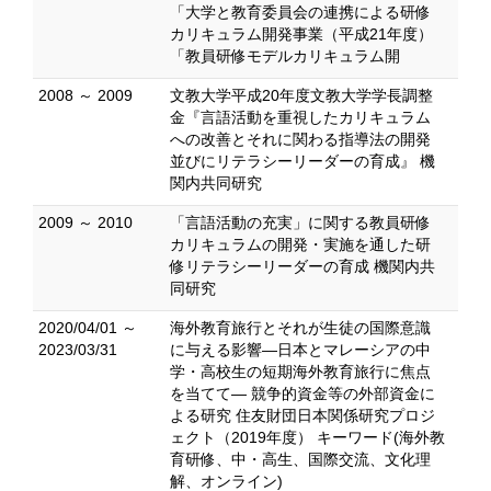
「大学と教育委員会の連携による研修
カリキュラム開発事業（平成21年度）
「教員研修モデルカリキュラム開
2008 ～ 2009
文教大学平成20年度文教大学学長調整
金『言語活動を重視したカリキュラム
への改善とそれに関わる指導法の開発
並びにリテラシーリーダーの育成』 機
関内共同研究
2009 ～ 2010
「言語活動の充実」に関する教員研修
カリキュラムの開発・実施を通した研
修リテラシーリーダーの育成 機関内共
同研究
2020/04/01 ～
海外教育旅行とそれが生徒の国際意識
2023/03/31
に与える影響―日本とマレーシアの中
学・高校生の短期海外教育旅行に焦点
を当てて― 競争的資金等の外部資金に
よる研究 住友財団日本関係研究プロジ
ェクト（2019年度） キーワード(海外教
育研修、中・高生、国際交流、文化理
解、オンライン)