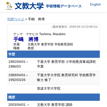
English
学術情報データベース
TOPページ
> 手嶋 將博
（最終更新日 : 2026-04-14 23:49:13）
テシマ マサヒロ
Teshima, Masahiro
手嶋 將博
所属
文教大学 教育学部 学校教育課程
職種
教授
学歴
1982/04/01～
千葉大学 教育学部 小学校教員養成課程
1986/03
卒業
1989/04/01～
千葉大学大学院 教育研究科 学校教育学
1992/03/26
修士 修了
筑波大学大学院
職歴
2003/04/01 ～
文教大学 教育学部 講師