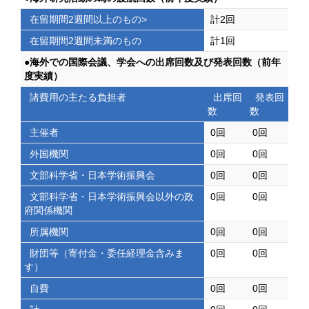
在留期間2週間以上のもの>
計2回
在留期間2週間未満のもの
計1回
●海外での国際会議、学会への出席回数及び発表回数（前年
度実績）
諸費用の主たる負担者
出席回
発表回
数
数
主催者
0回
0回
外国機関
0回
0回
文部科学省・日本学術振興会
0回
0回
文部科学省・日本学術振興会以外の政
0回
0回
府関係機関
所属機関
0回
0回
財団等（寄付金・委任経理金含みま
0回
0回
す）
自費
0回
0回