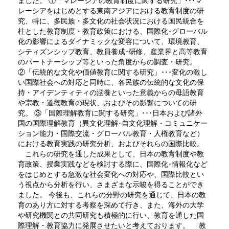
ました。 ①「マレーシアの教育制度に関する研究」･･･マ
レーシアをはじめとする東南アジアにおける教育制度の研
究、特に、多民族・多文化の社会状況における国民統合を
柱とした教育制度・教育政策における、国際化･グローバル
化の影響によるダイナミックな変容について、環境教育、
シティズンシップ教育、教員養成･研修、産業界と高等教育
のパートナーシップ等といった角度からの調査・研究。
②「伝統的な文化や価値教育に関する研究」･･･変化の激し
い国際社会への対応と同時に、各民族の伝統的な文化の保
持・アイデンティティの涵養といった意義からの母語教育
や宗教・道徳教育の現状、およびその影響についての研
究。 ③「国際理解教育に関する研究」･･･日本および諸外
国の国際理解教育（異文化理解･自文化理解・コミュニケー
ション能力・国際交流・グローバル教育・人権教育など）
における教育実践の研究分析、およびそれらの国際比較。
これらの研究を通した成果として、日本の教育制度や教
育政策、授業実践などを検討する際に、国際化･情報化など
をはじめとする急激な社会変化への対応や、国際比較とい
う視点から分析を行い、さまざまな示唆を得ることができ
ました。 今後も、これらの分野の研究を通じて、日本の教
育のあり方に対する考察を深めて行き、また、海外の大学
や研究機関との共同研究も積極的に行い、教育を通した国
際理解・教育協力に発展させたいと考えております。 教