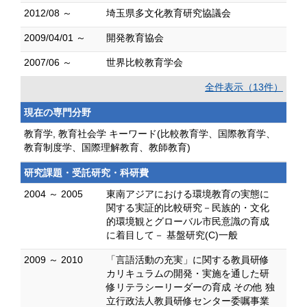
2012/08 ～
埼玉県多文化教育研究協議会
2009/04/01 ～
開発教育協会
2007/06 ～
世界比較教育学会
全件表示（13件）
現在の専門分野
教育学, 教育社会学 キーワード(比較教育学、国際教育学、
教育制度学、国際理解教育、教師教育)
研究課題・受託研究・科研費
2004 ～ 2005
東南アジアにおける環境教育の実態に
関する実証的比較研究－民族的・文化
的環境観とグローバル市民意識の育成
に着目して－ 基盤研究(C)一般
2009 ～ 2010
「言語活動の充実」に関する教員研修
カリキュラムの開発・実施を通した研
修リテラシーリーダーの育成 その他 独
立行政法人教員研修センター委嘱事業