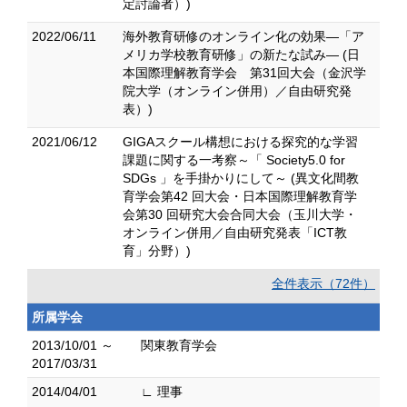
定討論者）)
2022/06/11
海外教育研修のオンライン化の効果―「ア
メリカ学校教育研修」の新たな試み― (日
本国際理解教育学会 第31回大会（金沢学
院大学（オンライン併用）／自由研究発
表）)
2021/06/12
GIGAスクール構想における探究的な学習
課題に関する一考察～「 Society5.0 for
SDGs 」を手掛かりにして～ (異文化間教
育学会第42 回大会・日本国際理解教育学
会第30 回研究大会合同大会（玉川大学・
オンライン併用／自由研究発表「ICT教
育」分野）)
全件表示（72件）
所属学会
2013/10/01 ～
関東教育学会
2017/03/31
2014/04/01
∟ 理事