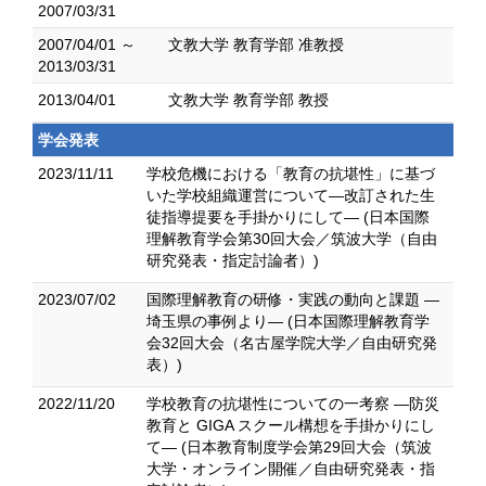
2007/03/31
2007/04/01 ～
文教大学 教育学部 准教授
2013/03/31
2013/04/01
文教大学 教育学部 教授
学会発表
2023/11/11
学校危機における「教育の抗堪性」に基づ
いた学校組織運営について―改訂された生
徒指導提要を手掛かりにして― (日本国際
理解教育学会第30回大会／筑波大学（自由
研究発表・指定討論者）)
2023/07/02
国際理解教育の研修・実践の動向と課題 ―
埼玉県の事例より― (日本国際理解教育学
会32回大会（名古屋学院大学／自由研究発
表）)
2022/11/20
学校教育の抗堪性についての一考察 ―防災
教育と GIGA スクール構想を手掛かりにし
て― (日本教育制度学会第29回大会（筑波
大学・オンライン開催／自由研究発表・指