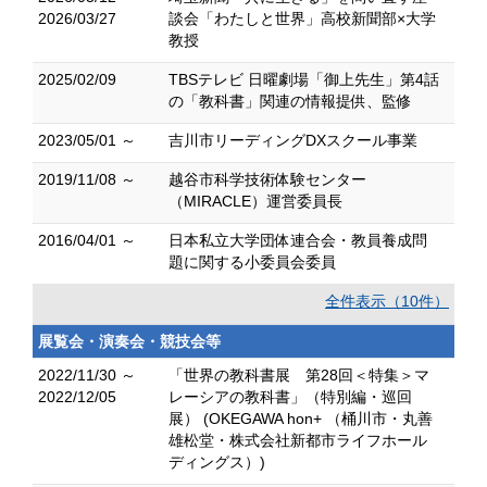
2026/03/27
談会「わたしと世界」高校新聞部×大学
教授
2025/02/09
TBSテレビ 日曜劇場「御上先生」第4話
の「教科書」関連の情報提供、監修
2023/05/01 ～
吉川市リーディングDXスクール事業
2019/11/08 ～
越谷市科学技術体験センター
（MIRACLE）運営委員長
2016/04/01 ～
日本私立大学団体連合会・教員養成問
題に関する小委員会委員
全件表示（10件）
展覧会・演奏会・競技会等
2022/11/30 ～
「世界の教科書展 第28回＜特集＞マ
2022/12/05
レーシアの教科書」（特別編・巡回
展） (OKEGAWA hon+ （桶川市・丸善
雄松堂・株式会社新都市ライフホール
ディングス）)