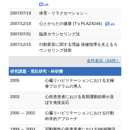
2007/07/19
体育－リラクセーション－
2007/12/19
心とからだの健康 (T's PLAZA246)
2007/07/31
臨床カウンセリング法
2007/12/15
行動変容に関する理論 保健指導を支えるカ
ウンセリング技術
全件表示（54件）
研究課題・受託研究・科研費
2005
心臓リハビリテーションにおける太極
拳プログラムの導入
2003
心疾患患者における長期運動効果が及
ぼす免疫反応
2000 ～ 2002
心臓リハビリテーションにおける行動
科学的アプローチ
1999 ～ 2003
冠動脈性心疾患患者におけるNK細胞活