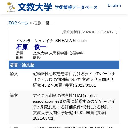
English
学術情報データベース
TOPページ
> 石原 俊一
（最終更新日 : 2024-07-11 12:49:21）
イシハラ シュンイチ
ISHIHARA Shunichi
石原 俊一
所属
文教大学 人間科学部 心理学科
職種
教授
著書・論文歴
論文
冠動脈性心疾患患者におけるタイプDパーソナ
リティ尺度の判別率ついて 文教大学人間科学
研究 43,27-38頁 (共著) 2022/03/01
論文
アイテム刺激の誘意性はIAT(implicit
association test)効果に影響するのか？ ～アイ
テム刺激に対する評価条件づけによる検討～
文教大学人間科学研究 42,81-96頁 (共著)
2021/03/01