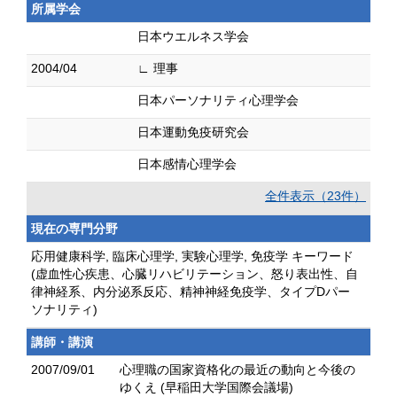
所属学会
日本ウエルネス学会
2004/04
∟ 理事
日本パーソナリティ心理学会
日本運動免疫研究会
日本感情心理学会
全件表示（23件）
現在の専門分野
応用健康科学, 臨床心理学, 実験心理学, 免疫学 キーワード
(虚血性心疾患、心臓リハビリテーション、怒り表出性、自
律神経系、内分泌系反応、精神神経免疫学、タイプDパー
ソナリティ)
講師・講演
2007/09/01
心理職の国家資格化の最近の動向と今後の
ゆくえ (早稲田大学国際会議場)