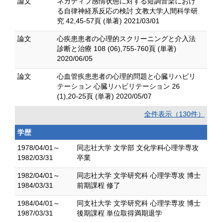
論文
ネガティブ感情状態に対する短調音楽におけ
る自律神経系反応の検討 文教大学人間科学研
究 42,45-57頁 (単著) 2021/03/01
論文
心疾患患者の心理的スクリーニングと介入法
診断と治療 108 (06),755-760頁 (単著)
2020/06/05
論文
心血管疾患患者の心理的問題と心臓リハビリ
テーション 心臓リハビリテーション 26
(1),20-25頁 (単著) 2020/05/07
全件表示（130件）
学歴
1978/04/01～
同志社大学 文学部 文化学科心理学専攻
1982/03/31
卒業
1982/04/01～
同志社大学 文学研究科 心理学専攻 博士
1984/03/31
前期課程 修了
1984/04/01～
同支社大学 文学研究科 心理学専攻 博士
1987/03/31
後期課程 単位取得満期退学