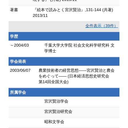
著書
『絵本で読みとく宮沢賢治』,131-144 (共著)
2013/11
全件表示（39件）
学歴
～2004/03
千葉大学大学院 社会文化科学研究科 文
学博士
学会発表
2003/06/07
農業技術者の経営思想――宮沢賢治と農会
をめぐって―― (日本経済思想史研究会
第14回全国大会)
所属学会
宮沢賢治学会
宮沢賢治研究会
昭和文学会