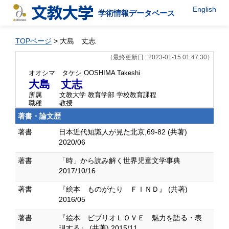
English
学術情報データベース
TOPページ
> 大島 丈志
（最終更新日 : 2023-01-15 01:47:30）
オオシマ タケシ
OOSHIMA Takeshi
大島 丈志
所属
文教大学 教育学部 学校教育課程
職種
教授
著書・論文歴
著書
日本近代知識人が見た北京,69-82 (共著)
2020/06
著書
「時」から読み解く世界児童文学事典
2017/10/16
著書
『絵本 ものがたり ＦＩＮＤ』 (共著)
2016/05
著書
『絵本 ビブリオＬＯＶＥ 魅力を語る・表
現する』 (共著) 2015/11