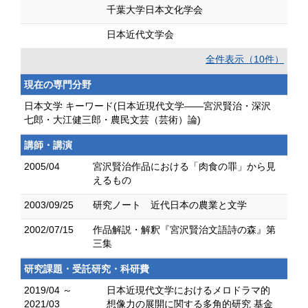
千葉大学日本文化学会
日本近代文学会
全件表示（10件）
現在の専門分野
日本文学 キーワード(日本近現代文学――宮沢賢治・深沢
七郎・大江健三郎・農民文芸（芸術）論)
講師・講演
2005/04
宮沢賢治作品における「肉食の罪」から見
えるもの
2003/09/25
研究ノート 近代日本の農業と文学
2002/07/15
作品解説・解釈『宮沢賢治文語詩の森』第
三集
研究課題・受託研究・科研費
2019/04 ～
日本近現代文学におけるメロドラマ的
2021/03
想像力の展開に関する多角的研究 基金