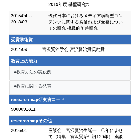
2019年度 基盤研究©
2015/04 ～
現代日本におけるメディア横断型コン
2018/03
テンツに関する発信および受容につい
ての研究 挑戦的萌芽研究
受賞学術賞
2014/09
宮沢賢治学会 宮沢賢治賞奨励賞
教育上の能力
●教育方法の実践例
●教育に関する発表
researchmap研究者コード
5000091811
researchmapその他
2016/01
座談会 宮沢賢治生誕一二〇年によせ
て（特集 宮沢賢治生誕120年） 座談