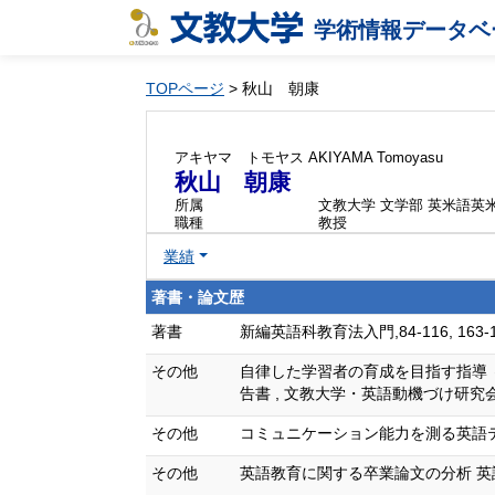
学術情報データベ
TOPページ
> 秋山 朝康
アキヤマ トモヤス
AKIYAMA Tomoyasu
秋山 朝康
所属
文教大学 文学部 英米語英
職種
教授
業績
著書・論文歴
著書
新編英語科教育法入門,84-116, 163-17
その他
自律した学習者の育成を目指す指導
告書 , 文教大学・英語動機づけ研究会 (単
その他
コミュニケーション能力を測る英語テスト 英
その他
英語教育に関する卒業論文の分析 英語英文学3