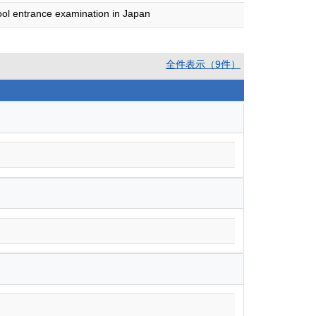
hool entrance examination in Japan
全件表示（9件）