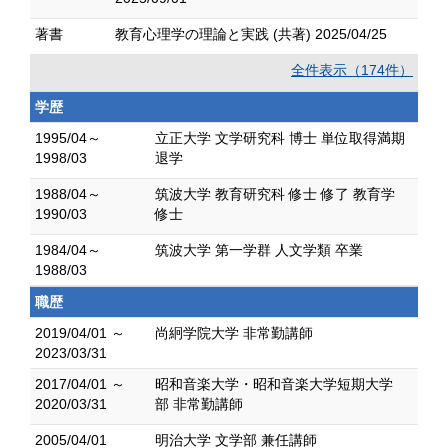
著書
教育心理学の理論と実践 (共著) 2025/04/25
全件表示（174件）
学歴
1995/04～
立正大学 文学研究科 博士 単位取得満期
1998/03
退学
1988/04～
筑波大学 教育研究科 修士 修了 教育学
1990/03
修士
1984/04～
筑波大学 第一学群 人文学類 卒業
1988/03
職歴
2019/04/01 ～
尚絅学院大学 非常勤講師
2023/03/31
2017/04/01 ～
昭和音楽大学・昭和音楽大学短期大学
2020/03/31
部 非常勤講師
2005/04/01
明治大学 文学部 兼任講師