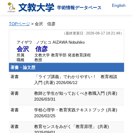
English
学術情報データベース
TOPページ
> 会沢 信彦
（最終更新日 : 2026-06-17 18:21:48）
アイザワ ノブヒコ
AIZAWA Nobuhiko
会沢 信彦
所属
文教大学 教育学部 発達教育課程
職種
教授
著書・論文歴
著書
「ライブ講義」でわかりやすい！ 教育相談
入門 (共著) 2026/06/12
著書
教師と学生が知っておくべき教職入門 (共著)
2026/03/31
著書
学校心理学・教育実践テキストブック (共著)
2026/02/25
著書
教育センスをみがく「教育原理」 (共著)
2025/09/01