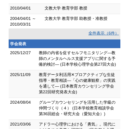
2010/04/01
文教大学 教育学部 教授
2004/04/01 ～
文教大学 教育学部 助教授・准教授
2010/03/31
全件表示（6件）
学会発表
2025/12/27
教師の内省を促すセルフモニタリング―教
師のメンタルヘルス支援アプリに関する予
備的検討― (日本学校心理学会第27回大会)
2025/11/09
教育データ利活用✕プロアクティブな生徒
指導・教育相談―「心の健康観察」の実践
を通して― (日本教育カウンセリング学会
第22回研究発表大会)
2024/08/04
グループカウンセリングを活用した学級の
仲間づくり（４） (日本学校教育相談学会
第36回総会・研究大会（愛知大会）)
2021/03/06
アドラー心理学における「勇気」。現代に