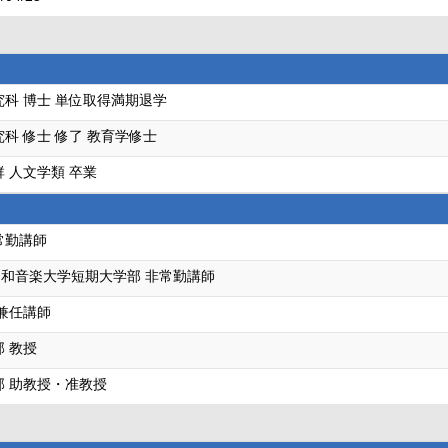
究科 博士 単位取得満期退学
科 修士 修了 教育学修士
 人文学類 卒業
常勤講師
和音楽大学短期大学部 非常勤講師
 兼任講師
 教授
部 助教授・准教授