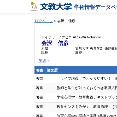
学術情報データベ
TOPページ
> 会沢 信彦
アイザワ ノブヒコ
AIZAWA Nobuhiko
会沢 信彦
所属
文教大学 教育学部 発達教
職種
教授
業績
著書・論文歴
著書
「ライブ講義」でわかりやすい！ 教育相談
著書
教師と学生が知っておくべき教職入門 (共著
著書
学校心理学・教育実践テキストブック (共著
著書
教育センスをみがく「教育原理」 (共著) 
著書
教育心理学の理論と実践 (共著) 2025/