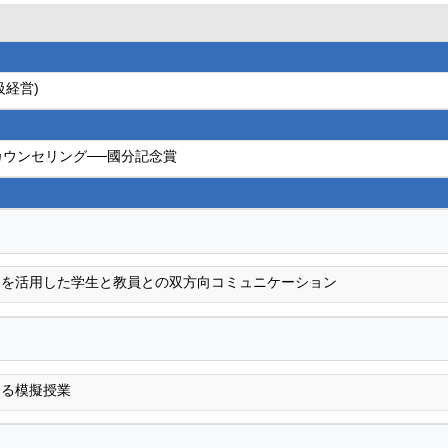
級経営)
カウンセリング──國分記念賞
」を活用した学生と教員との双方向コミュニケーション
ける模擬授業