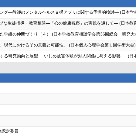
ング―教師のメンタルヘルス支援アプリに関する予備的検討― (日本学校
ブな生徒指導・教育相談―「心の健康観察」の実践を通して― (日本教育
た学級の仲間づくり（４） (日本学校教育相談学会第36回総会・研究大
。現代におけるその意義と可能性。 (日本個人心理学会第１回学術大会)
る研究動向と展望──いじめ被害体験が対人関係に与える影響── (日本
会
会
格認定委員