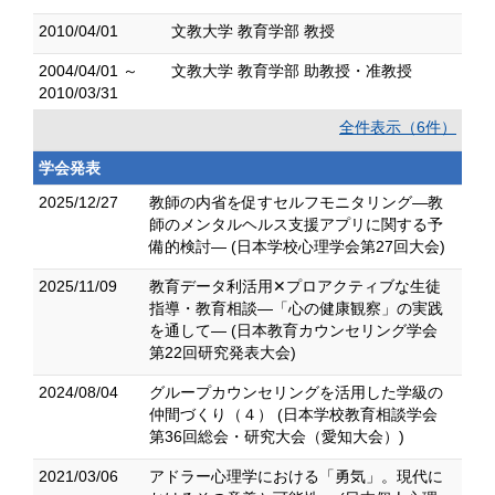
2010/04/01
文教大学 教育学部 教授
2004/04/01 ～
文教大学 教育学部 助教授・准教授
2010/03/31
全件表示（6件）
学会発表
2025/12/27
教師の内省を促すセルフモニタリング―教
師のメンタルヘルス支援アプリに関する予
備的検討― (日本学校心理学会第27回大会)
2025/11/09
教育データ利活用✕プロアクティブな生徒
指導・教育相談―「心の健康観察」の実践
を通して― (日本教育カウンセリング学会
第22回研究発表大会)
2024/08/04
グループカウンセリングを活用した学級の
仲間づくり（４） (日本学校教育相談学会
第36回総会・研究大会（愛知大会）)
2021/03/06
アドラー心理学における「勇気」。現代に