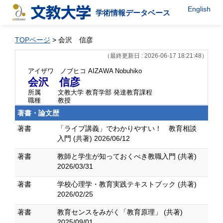
English
学術情報データベース
TOPページ
> 会沢 信彦
（最終更新日 : 2026-06-17 18:21:48）
アイザワ ノブヒコ
AIZAWA Nobuhiko
会沢 信彦
所属
文教大学 教育学部 発達教育課程
職種
教授
著書・論文歴
著書
「ライブ講義」でわかりやすい！ 教育相談
入門 (共著) 2026/06/12
著書
教師と学生が知っておくべき教職入門 (共著)
2026/03/31
著書
学校心理学・教育実践テキストブック (共著)
2026/02/25
著書
教育センスをみがく「教育原理」 (共著)
2025/09/01