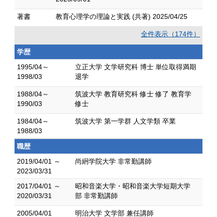
著書
教育心理学の理論と実践 (共著) 2025/04/25
全件表示（174件）
学歴
1995/04～
立正大学 文学研究科 博士 単位取得満期
1998/03
退学
1988/04～
筑波大学 教育研究科 修士 修了 教育学
1990/03
修士
1984/04～
筑波大学 第一学群 人文学類 卒業
1988/03
職歴
2019/04/01 ～
尚絅学院大学 非常勤講師
2023/03/31
2017/04/01 ～
昭和音楽大学・昭和音楽大学短期大学
2020/03/31
部 非常勤講師
2005/04/01
明治大学 文学部 兼任講師