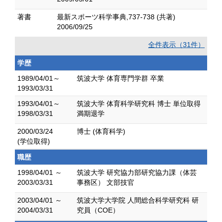
著書
最新スポーツ科学事典,737-738 (共著)
2006/09/25
全件表示（31件）
学歴
1989/04/01～
筑波大学 体育専門学群 卒業
1993/03/31
1993/04/01～
筑波大学 体育科学研究科 博士 単位取得
1998/03/31
満期退学
2000/03/24
博士 (体育科学)
(学位取得)
職歴
1998/04/01 ～
筑波大学 研究協力部研究協力課（体芸
2003/03/31
事務区） 文部技官
2003/04/01 ～
筑波大学大学院 人間総合科学研究科 研
2004/03/31
究員（COE）