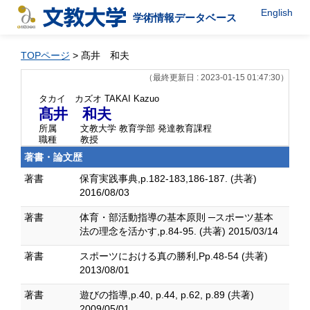
English
学術情報データベース
TOPページ
> 髙井 和夫
（最終更新日 : 2023-01-15 01:47:30）
タカイ カズオ
TAKAI Kazuo
髙井 和夫
所属
文教大学 教育学部 発達教育課程
職種
教授
著書・論文歴
著書
保育実践事典,p.182-183,186-187. (共著)
2016/08/03
著書
体育・部活動指導の基本原則 ─スポーツ基本
法の理念を活かす,p.84-95. (共著) 2015/03/14
著書
スポーツにおける真の勝利,Pp.48-54 (共著)
2013/08/01
著書
遊びの指導,p.40, p.44, p.62, p.89 (共著)
2009/05/01