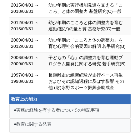
2015/04/01 ～
幼少年期の実行機能発達を支える「こ
2018/03/31
ころ」と体の調整力 基盤研究(C)一般
2012/04/01 ～
幼少年期のこころと体の調整力を育む
2015/03/31
運動(遊び)の量と質 基盤研究(C)一般
2009/04/01 ～
幼少年期の「こころと体の調整力」を
2012/03/31
育む心理社会的要因の解明 若手研究(B)
2006/04/01 ～
子どもの「心」の調整力を育む運動プ
2009/03/31
ログラム開発に関する研究 若手研究(B)
1997/04/01 ～
長距離走の練習経験が走行ペース再生
1998/03/31
およびその認知過程に及ぼす影響 その
他 (財)水野スポーツ振興会助成金
教育上の能力
●実務の経験を有する者についての特記事項
●教育に関する発表