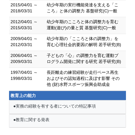
2015/04/01 ～
幼少年期の実行機能発達を支える「こ
2018/03/31
ころ」と体の調整力 基盤研究(C)一般
2012/04/01 ～
幼少年期のこころと体の調整力を育む
2015/03/31
運動(遊び)の量と質 基盤研究(C)一般
2009/04/01 ～
幼少年期の「こころと体の調整力」を
2012/03/31
育む心理社会的要因の解明 若手研究(B)
2006/04/01 ～
子どもの「心」の調整力を育む運動プ
2009/03/31
ログラム開発に関する研究 若手研究(B)
1997/04/01 ～
長距離走の練習経験が走行ペース再生
1998/03/31
およびその認知過程に及ぼす影響 その
他 (財)水野スポーツ振興会助成金
教育上の能力
●実務の経験を有する者についての特記事項
●教育に関する発表