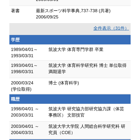
著書
最新スポーツ科学事典,737-738 (共著)
2006/09/25
全件表示（31件）
学歴
1989/04/01～
筑波大学 体育専門学群 卒業
1993/03/31
1993/04/01～
筑波大学 体育科学研究科 博士 単位取得
1998/03/31
満期退学
2000/03/24
博士 (体育科学)
(学位取得)
職歴
1998/04/01 ～
筑波大学 研究協力部研究協力課（体芸
2003/03/31
事務区） 文部技官
2003/04/01 ～
筑波大学大学院 人間総合科学研究科 研
2004/03/31
究員（COE）