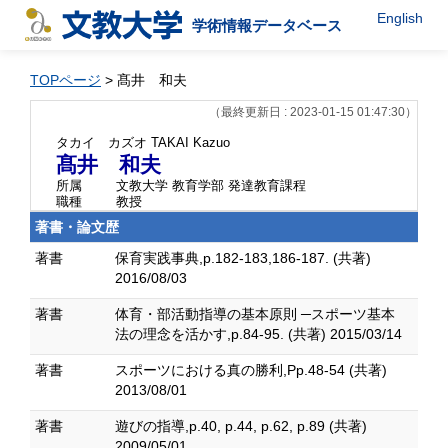
English
学術情報データベース
TOPページ
> 髙井 和夫
（最終更新日 : 2023-01-15 01:47:30）
タカイ カズオ
TAKAI Kazuo
髙井 和夫
所属
文教大学 教育学部 発達教育課程
職種
教授
著書・論文歴
著書
保育実践事典,p.182-183,186-187. (共著)
2016/08/03
著書
体育・部活動指導の基本原則 ─スポーツ基本
法の理念を活かす,p.84-95. (共著) 2015/03/14
著書
スポーツにおける真の勝利,Pp.48-54 (共著)
2013/08/01
著書
遊びの指導,p.40, p.44, p.62, p.89 (共著)
2009/05/01