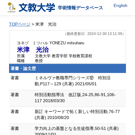
English
学術情報データベース
TOPページ
> 米津 光治
（最終更新日 : 2024-12-30 13:11:39）
ヨネヅ ミツハル
YONEZU mitsuharu
米津 光治
所属
文教大学 教育学部 学校教育課程
職種
教授
著書・論文歴
著書
ミネルヴァ教職専門シリーズ⑫ 特別活
動,P117～129 (共著) 2021/05/01
著書
特別活動指導法 改訂版,24-25,86-91,106-
117 2018/03/30
著書
新訂 キーワードで拓く新しい特別活動,76-77
(共著) 2010/08/20
著書
学力向上の基盤となる生徒指導,50-51 (共著)
2009/11/01