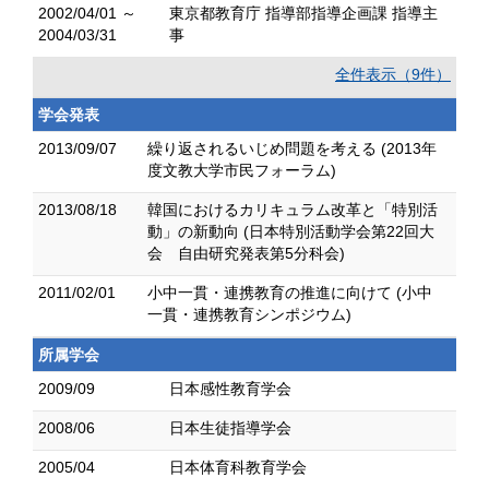
2002/04/01 ～
東京都教育庁 指導部指導企画課 指導主
2004/03/31
事
全件表示（9件）
学会発表
2013/09/07
繰り返されるいじめ問題を考える (2013年
度文教大学市民フォーラム)
2013/08/18
韓国におけるカリキュラム改革と「特別活
動」の新動向 (日本特別活動学会第22回大
会 自由研究発表第5分科会)
2011/02/01
小中一貫・連携教育の推進に向けて (小中
一貫・連携教育シンポジウム)
所属学会
2009/09
日本感性教育学会
2008/06
日本生徒指導学会
2005/04
日本体育科教育学会