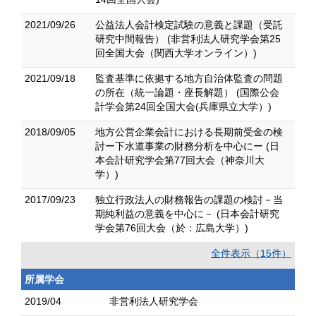
2021/09/26
公益法人会計検定試験の意義と課題（受託
研究中間報告） (非営利法人研究学会第25
回全国大会（関西大学オンライン）)
2021/09/18
監査基準に依拠する地方自治体監査の問題
の所在（統一論題・座長解題） (国際公会
計学会第24回全国大会(兵庫県立大学）)
2018/09/05
地方公営企業会計における長期前受金の検
討ー下水道事業の財務分析を中心にー (日
本会計研究学会第77回大会（神奈川大
学）)
2017/09/23
独立行政法人の財務報告の課題の検討－当
期純利益の意義を中心に－ (日本会計研究
学会第76回大会（於：広島大学）)
全件表示（15件）
所属学会
2019/04
非営利法人研究学会