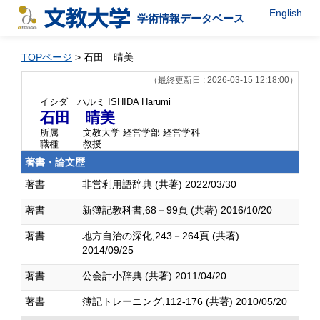
English
学術情報データベース
TOPページ
> 石田 晴美
（最終更新日 : 2026-03-15 12:18:00）
イシダ ハルミ
ISHIDA Harumi
石田 晴美
所属
文教大学 経営学部 経営学科
職種
教授
著書・論文歴
著書
非営利用語辞典 (共著) 2022/03/30
著書
新簿記教科書,68－99頁 (共著) 2016/10/20
著書
地方自治の深化,243－264頁 (共著)
2014/09/25
著書
公会計小辞典 (共著) 2011/04/20
著書
簿記トレーニング,112-176 (共著) 2010/05/20