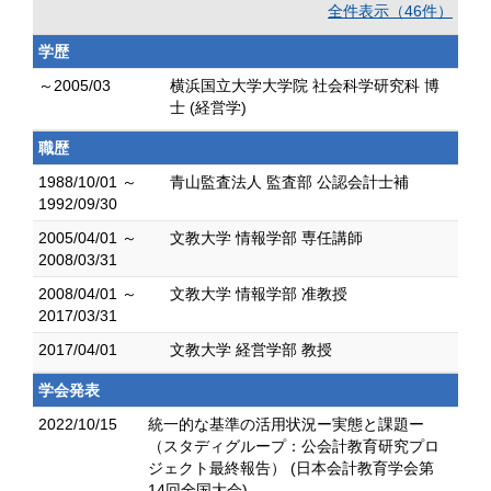
全件表示（46件）
学歴
～2005/03
横浜国立大学大学院 社会科学研究科 博
士 (経営学)
職歴
1988/10/01 ～
青山監査法人 監査部 公認会計士補
1992/09/30
2005/04/01 ～
文教大学 情報学部 専任講師
2008/03/31
2008/04/01 ～
文教大学 情報学部 准教授
2017/03/31
2017/04/01
文教大学 経営学部 教授
学会発表
2022/10/15
統一的な基準の活用状況ー実態と課題ー
（スタディグループ：公会計教育研究プロ
ジェクト最終報告） (日本会計教育学会第
14回全国大会)