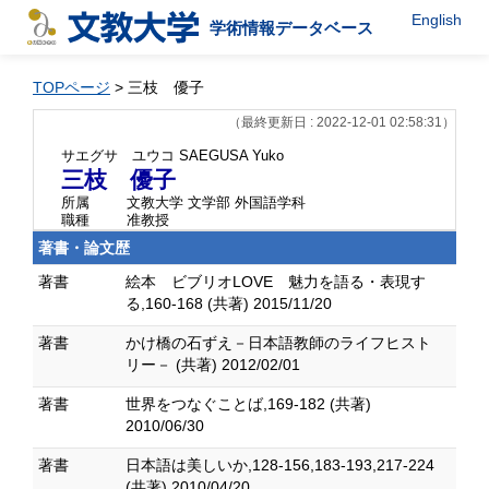
English
学術情報データベース
TOPページ
> 三枝 優子
（最終更新日 : 2022-12-01 02:58:31）
サエグサ ユウコ
SAEGUSA Yuko
三枝 優子
所属
文教大学 文学部 外国語学科
職種
准教授
著書・論文歴
著書
絵本 ビブリオLOVE 魅力を語る・表現す
る,160-168 (共著) 2015/11/20
著書
かけ橋の石ずえ－日本語教師のライフヒスト
リー－ (共著) 2012/02/01
著書
世界をつなぐことば,169-182 (共著)
2010/06/30
著書
日本語は美しいか,128-156,183-193,217-224
(共著) 2010/04/20