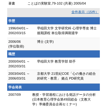
著書
ことばの実験室,79-102 (共著) 2005/04
全件表示（15件）
学歴
1996/04/01～
早稲田大学 文学研究科 心理学専攻 博士
2002/03/15
後期課程 単位取得満期退学
2006/06
博士 (文学)
(学位取得)
職歴
2000/04/01 ～
早稲田大学 教育学部 助手
2002/03/31
2003/04/01 ～
京都大学 21世紀COE「心の働きの総合
2006/03/31
的研究・教育」 拠点 PD研究員
学会発表
2007/09
教授・学習過程における発話データの分析
(日本教育心理学会第49回総会（文教大
学）準備委員会企画セミナー)