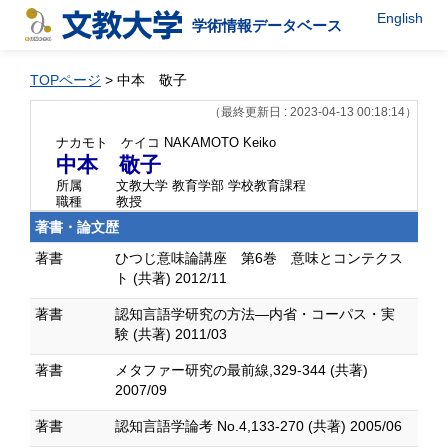
English
学術情報データベース
TOPページ
> 中本 敬子
（最終更新日 : 2023-04-13 00:18:14）
ナカモト ケイコ
NAKAMOTO Keiko
中本 敬子
所属
文教大学 教育学部 学校教育課程
職種
教授
著書・論文歴
著書
ひつじ意味論講座 第6巻 意味とコンテクス
ト (共著) 2012/11
著書
認知言語学研究の方法—内省・コーパス・実
験 (共著) 2011/03
著書
メタファー研究の最前線,329-344 (共著)
2007/09
著書
認知言語学論考 No.4,133-270 (共著) 2005/06