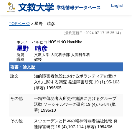
English
学術情報データベース
TOPページ
> 星野 晴彦
（最終更新日 : 2024-07-17 15:35:14）
ホシノ ハルヒコ
HOSHINO Haruhiko
星野 晴彦
所属
文教大学 人間科学部 人間科学科
職種
教授
著書・論文歴
論文
知的障害者施設におけるボランティアの受け
入れに関する調査 発達障害研究 19 (1),95-103
(単著) 1996/05
その他
一精神薄弱者入所更生施設におけるグループ
活動 ソーシャルワーク研究 19 (4),75-84 (単
著) 1995/10
その他
スウェーデンと日本の精神薄弱者福祉比較 発
達障害研究 19 (4),107-114 (単著) 1994/06