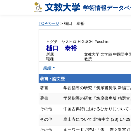
学術情報データベ
TOPページ
> 樋口 泰裕
ヒグチ ヤスヒロ
HIGUCHI Yasuhiro
樋口 泰裕
所属
文教大学 文学部 中国語中
職種
教授
業績
著書・論文歴
著書
学習指導の研究『筑摩書房版 新編古典 
著書
学習指導の研究『筑摩書房版 精選古典 
その他
中国古典詩におけるひかりについて―先秦
その他
寒山寺について 北海中文 (28),17-29 (
その他
キーワードで読む「酒」 漢文教室 (191),4