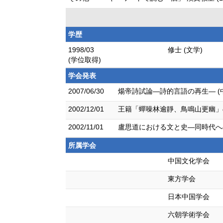
学歴
1998/03
修士 (文学)
(学位取得)
学会発表
2007/06/30
煬帝詩試論―詩的言語の再生― (
2002/12/01
王籍「蟬噪林逾靜、鳥鳴山更幽」の
2002/11/01
盧思道における文と史―同時代へ
所属学会
中国文化学会
東方学会
日本中国学会
六朝学術学会