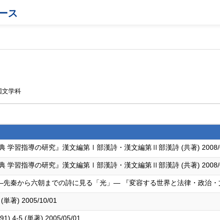
ース
国文学科
学習指導の研究』漢文編第Ⅰ部漢詩・漢文編第Ⅱ部漢詩 (共著) 2008/03
学習指導の研究』漢文編第Ⅰ部漢詩・漢文編第Ⅱ部漢詩 (共著) 2008/03
から六朝までの詩に見る「光」― 『変容する世界と法律・政治・文化』下巻,42
単著) 2005/10/01
-5 (単著) 2005/05/01