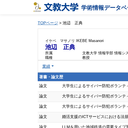
学術情報データベ
TOPページ
> 池辺 正典
イケベ マサノリ
IKEBE Masanori
池辺 正典
所属
文教大学 情報学部 情報シ
職種
教授
業績
著書・論文歴
論文
大学生によるサイバー防犯ボランティア活動
論文
大学生によるサイバー防犯ボランティア活動
論文
大学生によるサイバー防犯ボランティア活動
論文
婚活支援のICTサービスにおける法規制の動
論文
LLMを用いた地域鉄道の需要タイプ別関心構造