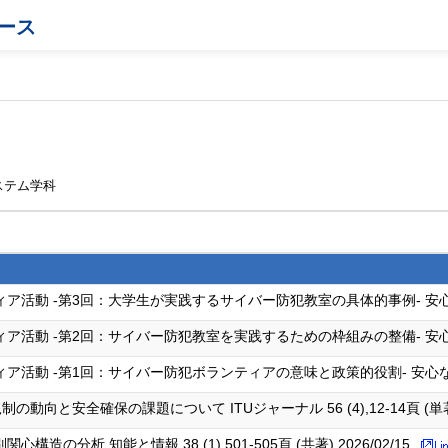
ース
ステム学科
 -第3回：大学生が実践するサイバー防犯教室の具体的事例- 安心な街に 65 (8
 -第2回：サイバー防犯教室を実践するための枠組みの整備- 安心な街に 65 (6
 -第1回：サイバー防犯ボランティアの意味と政策的役割- 安心な街に 65 (4)
向と安全確保の課題について ITUジャーナル 56 (4),12-14頁 (単著) 2
の分析 知能と情報 38 (1),501-505頁 (共著) 2026/02/15