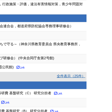
ィア，行政施策・評価，違法有害情報対策，青少年問題対
会連合会，都道府県防犯協会専務理事研修会）
ちで守る～（神奈川県教育委員会 県央教育事務所，
研修会） (中央合同庁舎第2号館)
霞公民館)
全件表示（25件）
研費 基盤研究（C） 研究分担者
費 基盤研究（B） 研究分担者