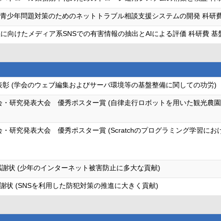
た青少年問題対策のためのネットトラブル相談支援システムの開発 科研費
に向けたメディア系SNSでの有害情報の抽出とAIによる評価 科研費 基
表彰 (学会のウェブ編集およびサーバ環境等の基盤整備に関しての功労)
大会・研究発表大会 優秀ポスター賞 (自律走行ロボットを用いた観光農
会・研究発表大会 優秀ポスター賞 (Scratchのプログラミング学習
謝状 (少年のインターネット被害防止に多大な貢献)
状 (SNSを利用した防犯対策の推進に大きく貢献)