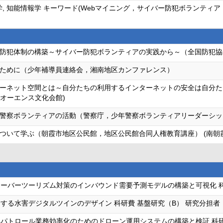
学, 知能情報学 キーワード(Webマイニング，サイバー防犯ボランテ
防犯体制の構築～サイバー防犯ボランティアの実践から～（全国防犯協
ために（少年補導員連絡会，湘南地区カンファレンス）
ーネット空間とは～自分たちの利用するインターネットの安全は自分た
市オーエンス文化会館)
警察ボランティアの活動（警察庁，少年警察ボランティアリーダーシップ
について学ぶ（朝霞市地区公民館，地区公民館合同人権教育講座） (南朝
オーバーツーリズム対策のインバウンド需要予測モデルの構築と可視化 科
する水害デジタルツインのデザイン 科研費 基盤研究（B） 研究分担者
パトロール業務効率化のためのドローン運用システムの構築と検証 科研