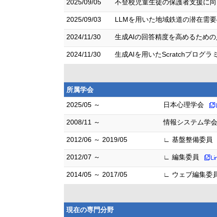
2025/09/05
不登校児童生徒の保護者支援に向けた
2025/09/03
LLMを用いた地域鉄道の潜在需要
2024/11/30
生成AIの回答精度を高めるための入
2024/11/30
生成AIを用いたScratchプロ
所属学会
2025/05 ～
日本心理学会
2008/11 ～
情報システム学
2012/06 ～ 2019/05
∟ 基盤整備委員
2012/07 ～
∟ 編集委員
2014/05 ～ 2017/05
∟ ウェブ編集委
現在の専門分野