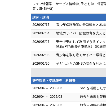
ウェブ情報学、サービス情報学, 子ども学、保育
策，SNS分析)
講師・講演
2026/07/17
青少年保護施策の最新動向と地域
2026/07/04
地域のサイバー防犯教育を支える
2026/05/27
安全で安心して利用できるインタ
第2回PTA役員研修講座） (綾瀬
2026/02/03
青少年を取り巻くサイバー環境と
2026/01/20
子どもたちのSNSの安全な利用
研究課題・受託研究・科研費
2026/04 ～ 2030/03
SNSを活用した
2026/04 ～ 2029/03
過去と未来を架橋
2026/04 ～ 2029/03
地方自治体の農地