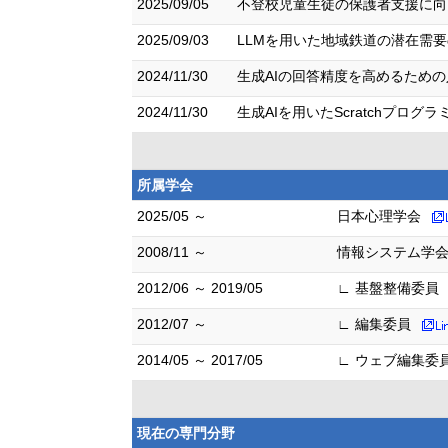
2025/09/05
不登校児童生徒の保護者支援に向けた
2025/09/03
LLMを用いた地域鉄道の潜在需要
2024/11/30
生成AIの回答精度を高めるための入
2024/11/30
生成AIを用いたScratchプロ
所属学会
2025/05 ～
日本心理学会
2008/11 ～
情報システム学
2012/06 ～ 2019/05
∟ 基盤整備委員
2012/07 ～
∟ 編集委員
2014/05 ～ 2017/05
∟ ウェブ編集委
現在の専門分野