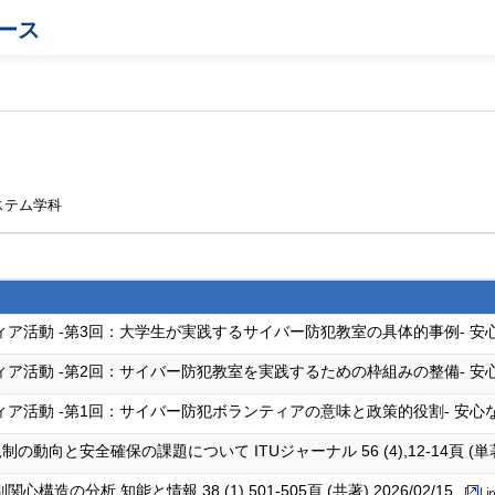
ース
ステム学科
 -第3回：大学生が実践するサイバー防犯教室の具体的事例- 安心な街に 65 (8
 -第2回：サイバー防犯教室を実践するための枠組みの整備- 安心な街に 65 (6
 -第1回：サイバー防犯ボランティアの意味と政策的役割- 安心な街に 65 (4)
向と安全確保の課題について ITUジャーナル 56 (4),12-14頁 (単著) 2
の分析 知能と情報 38 (1),501-505頁 (共著) 2026/02/15