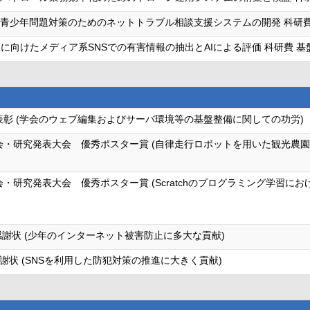
た青少年問題対策のためのネットトラブル相談支援システムの開発 科研費
に向けたメディア系SNSでの有害情報の抽出とAIによる評価 科研費 基
表彰 (学会のウェブ編集およびサーバ環境等の基盤整備に関しての功労)
大会・研究発表大会 優秀ポスター賞 (自律走行ロボットを用いた観光農
会・研究発表大会 優秀ポスター賞 (Scratchのプログラミング学習
謝状 (少年のインターネット被害防止に多大な貢献)
状 (SNSを利用した防犯対策の推進に大きく貢献)