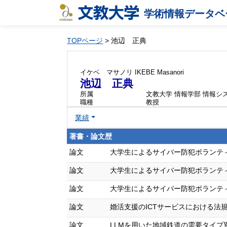
学術情報データベ
TOPページ
> 池辺 正典
イケベ マサノリ
IKEBE Masanori
池辺 正典
所属
文教大学 情報学部 情報シ
職種
教授
業績
著書・論文歴
論文
大学生によるサイバー防犯ボランティア活動
論文
大学生によるサイバー防犯ボランティア活動
論文
大学生によるサイバー防犯ボランティア活動
論文
婚活支援のICTサービスにおける法規制の動
論文
LLMを用いた地域鉄道の需要タイプ別関心構造