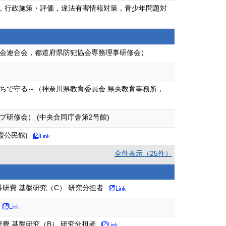
ィア，行政施策・評価，違法有害情報対策，青少年問題対
会連合会，都道府県防犯協会専務理事研修会）
ちで守る～（神奈川県教育委員会 県央教育事務所，
研修会） (中央合同庁舎第2号館)
霞公民館)
全件表示（25件）
研費 基盤研究（C） 研究分担者
費 基盤研究（B） 研究分担者