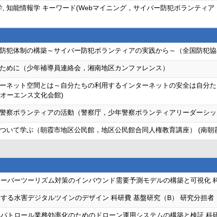
学, 知能情報学 キーワード(Webマイニング，サイバー防犯ボランテ
防犯体制の構築～サイバー防犯ボランティアの実践から～（全国防犯協
ために（少年補導員連絡会，湘南地区カンファレンス）
ーネット空間とは～自分たちの利用するインターネットの安全は自分た
市オーエンス文化会館)
警察ボランティアの活動（警察庁，少年警察ボランティアリーダーシップ
について学ぶ（朝霞市地区公民館，地区公民館合同人権教育講座） (南朝
オーバーツーリズム対策のインバウンド需要予測モデルの構築と可視化 科
する水害デジタルツインのデザイン 科研費 基盤研究（B） 研究分担者
パトロール業務効率化のためのドローン運用システムの構築と検証 科研