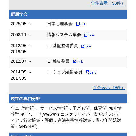
全件表示（53件）
所属学会
2025/05 ～
日本心理学会
2008/11 ～
情報システム学会
2012/06 ～
∟ 基盤整備委員
2019/05
2012/07 ～
∟ 編集委員
2014/05 ～
∟ ウェブ編集委員
2017/05
全件表示（9件）
現在の専門分野
ウェブ情報学、サービス情報学, 子ども学、保育学, 知能情
報学 キーワード(Webマイニング，サイバー防犯ボランテ
ィア，行政施策・評価，違法有害情報対策，青少年問題対
策，SNS分析)