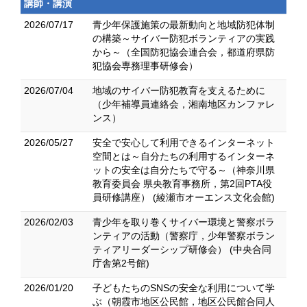
講師・講演
2026/07/17
青少年保護施策の最新動向と地域防犯体制
の構築～サイバー防犯ボランティアの実践
から～（全国防犯協会連合会，都道府県防
犯協会専務理事研修会）
2026/07/04
地域のサイバー防犯教育を支えるために
（少年補導員連絡会，湘南地区カンファレ
ンス）
2026/05/27
安全で安心して利用できるインターネット
空間とは～自分たちの利用するインターネ
ットの安全は自分たちで守る～（神奈川県
教育委員会 県央教育事務所，第2回PTA役
員研修講座） (綾瀬市オーエンス文化会館)
2026/02/03
青少年を取り巻くサイバー環境と警察ボラ
ンティアの活動（警察庁，少年警察ボラン
ティアリーダーシップ研修会） (中央合同
庁舎第2号館)
2026/01/20
子どもたちのSNSの安全な利用について学
ぶ（朝霞市地区公民館，地区公民館合同人