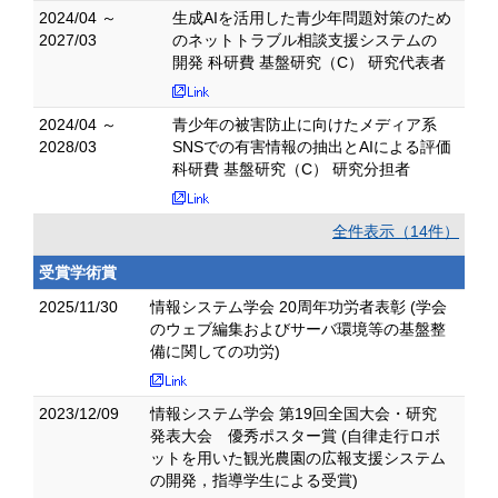
2024/04 ～
生成AIを活用した青少年問題対策のため
2027/03
のネットトラブル相談支援システムの
開発 科研費 基盤研究（C） 研究代表者
2024/04 ～
青少年の被害防止に向けたメディア系
2028/03
SNSでの有害情報の抽出とAIによる評価
科研費 基盤研究（C） 研究分担者
全件表示（14件）
受賞学術賞
2025/11/30
情報システム学会 20周年功労者表彰 (学会
のウェブ編集およびサーバ環境等の基盤整
備に関しての功労)
2023/12/09
情報システム学会 第19回全国大会・研究
発表大会 優秀ポスター賞 (自律走行ロボ
ットを用いた観光農園の広報支援システム
の開発，指導学生による受賞)