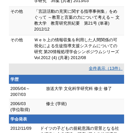
学研究 35集 (共著) 2013/03
その他
「言語活動の充実に関する指導事例集」をめ
ぐって ～教育と言葉の力について考える～ 文
教大学 教育研究所紀要 第21号 (単著)
2012/12
その他
Ｗｅｂ上の情報収集を利用した人間関係の可
視化による生徒指導支援システムについての
研究 第20情報処理学会シンポジウムシリーズ
Vol.2012 (4) (共著) 2012/08
全件表示（13件）
学歴
2005/04～
放送大学 文化科学研究科 修士 修了
2007/03
2006/03
修士 (学術)
(学位取得)
学会発表
2012/11/09
ドイツの子どもの規範意識の背景となる社