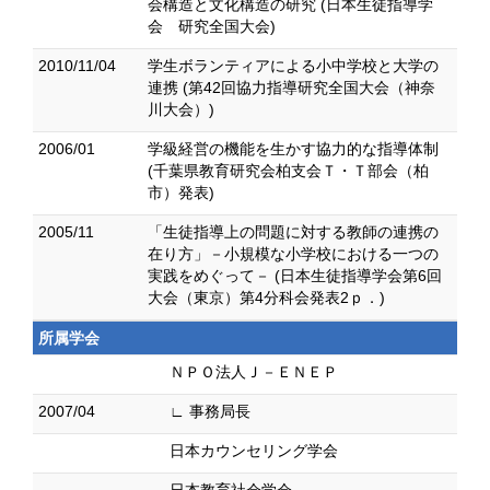
会構造と文化構造の研究 (日本生徒指導学
会 研究全国大会)
2010/11/04
学生ボランティアによる小中学校と大学の
連携 (第42回協力指導研究全国大会（神奈
川大会）)
2006/01
学級経営の機能を生かす協力的な指導体制
(千葉県教育研究会柏支会Ｔ・Ｔ部会（柏
市）発表)
2005/11
「生徒指導上の問題に対する教師の連携の
在り方」－小規模な小学校における一つの
実践をめぐって－ (日本生徒指導学会第6回
大会（東京）第4分科会発表2ｐ．)
所属学会
ＮＰＯ法人Ｊ－ＥＮＥＰ
2007/04
∟ 事務局長
日本カウンセリング学会