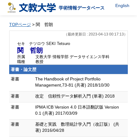
English
学術情報データベース
TOPページ
> 関 哲朗
（最終更新日 : 2023-04-13 00:17:13）
セキ テツロウ
SEKI Tetsuro
関 哲朗
所属
文教大学 情報学部 データサイエンス学科
職種
教授
著書・論文歴
著書
The Handbook of Project Portfolio
Management,73-81 (共著) 2018/10/30
著書
改定 信頼性データ解析入門 (単著) 2018
著書
IPMA ICB Version 4.0 日本語翻訳版 Version
0.1 (共著) 2017/03/09
著書
基礎と実践 数理統計学入門（改訂版） (共
著) 2016/04/28