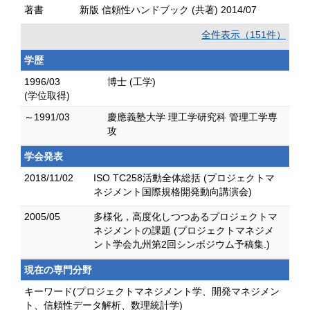
著書
新版 信頼性ハンドブック (共著) 2014/07
全件表示（151件）
学歴
1996/03
博士 (工学)
(学位取得)
～1991/03
慶應義塾大学 理工学研究科 管理工学専
攻
学会発表
2018/11/02
ISO TC258活動全体総括 (プロジェクトマ
ネジメント国際規格開発動向講演会)
2005/05
多様化，高度化しつつあるプロジェクトマ
ネジメントの課題 (プロジェクトマネジメ
ント学会九州第2回シンポジウム予稿集.)
現在の専門分野
キーワード(プロジェクトマネジメント学、開発マネジメン
ト、信頼性データ解析、数理統計学)