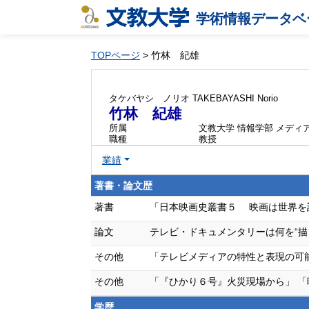
学術情報データベ
TOPページ
> 竹林 紀雄
タケバヤシ ノリオ
TAKEBAYASHI Norio
竹林 紀雄
所属
文教大学 情報学部 メディ
職種
教授
業績
著書・論文歴
著書
「日本映画史叢書５ 映画は世界を記録する
論文
テレビ・ドキュメンタリーは何を“描く”のか
その他
「テレビメディアの特性と表現の可能性」 文
その他
「『ひかり６号』火災現場から」 「映画
学歴