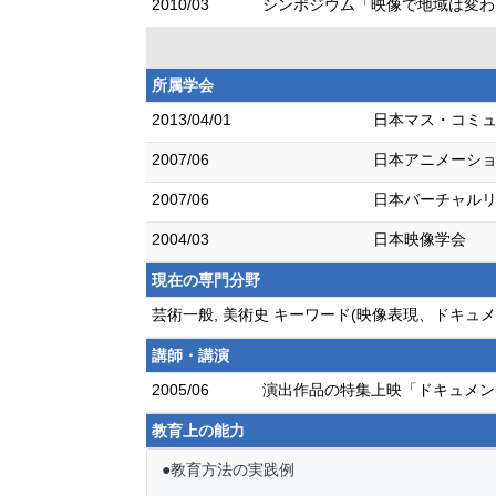
2010/03
シンポジウム「映像で地域は変わ
所属学会
2013/04/01
日本マス・コミ
2007/06
日本アニメーシ
2007/06
日本バーチャル
2004/03
日本映像学会
現在の専門分野
芸術一般, 美術史 キーワード(映像表現、ドキ
講師・講演
2005/06
演出作品の特集上映「ドキュメン
教育上の能力
●教育方法の実践例