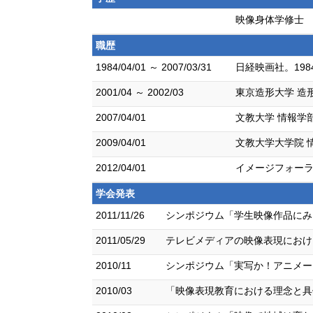
映像身体学修士
職歴
1984/04/01 ～ 2007/03/31
日経映画社。19
2001/04 ～ 2002/03
東京造形大学 造
2007/04/01
文教大学 情報学
2009/04/01
文教大学大学院 
2012/04/01
イメージフォーラ
学会発表
2011/11/26
シンポジウム「学生映像作品にみる映
2011/05/29
テレビメディアの映像表現における
2010/11
シンポジウム「実写か！アニメーション
2010/03
「映像表現教育における理念と具