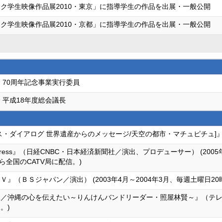
ク学生映像作品展2010・東京」に指導学生の作品を出展・一般公開
ク学生映像作品展2010・京都」に指導学生の作品を出展・一般公開
 70周年記念事業実行委員
 平成18年度総会議長
ス・ダイアログ 世界遺産からのメッセージ/天空の都市・マチュピチュ]』
xpress』（日経CNBC・日本経済新聞社／演出、プロデューサー） (2005
ら全国のCATV局に配信。)
』（ＢＳジャパン／演出） (2003年4月～2004年3月、毎週土曜日2
／沖縄の心を伝えたい～りんけんバンドリーダー・照屋林賢～』（テレビ東
。)