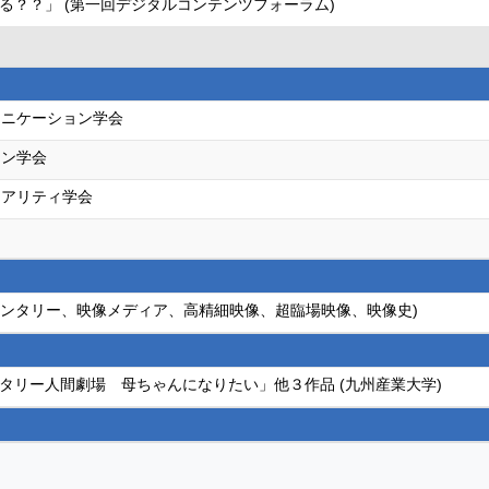
る？？」 (第一回デジタルコンテンツフォーラム)
ュニケーション学会
ョン学会
リアリティ学会
ュメンタリー、映像メディア、高精細映像、超臨場映像、映像史)
タリー人間劇場 母ちゃんになりたい」他３作品 (九州産業大学)