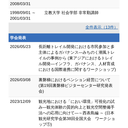
2008/03/31
1998/09/01 ～
立教大学 社会学部 非常勤講師
2001/03/31
全件表示（13件）
学会発表
2026/05/23
長距離トレイル開発における市民参加と多
主体によるガバナンス―みちのく潮風トレ
イルの事例から (東アジアにおけるトレイ
ル開発―インフラ、ガバナンス、人材育成
における国際連携に関するワークショップ)
2026/03/08
裏磐梯におけるペンション経営について
(第19回裏磐梯ビジターセンター研究発表
会)
2023/12/09
観光地における「におい環境」可視化の試
み―観光体験の質的向上と観光空間整備手
法への応用に向けて―～西表島編 ～ (日本
観光研究学会第38回全国大会 ワークショ
ップ①)