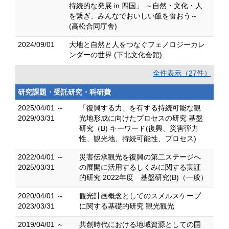
持続的な発展 in 四国」 ～自然・文化・人
を繋ぎ、みんなでおいしい飯を食おう～
(高松合同庁舎)
2024/09/01
大地と自然と人をつなぐフェノロジーカレ
ンダーの世界 (下北文化会館)
全件表示（27件）
研究課題・受託研究・科研費
2025/04/01 ～
「復興する力」を有する持続可能な観
2029/03/31
光地形成に向けたプロセスの研究 基盤
研究（B) キーワード(復興、災害弾力
性、観光地、持続可能性、プロセス)
2022/04/01 ～
災害伝承観光を復興の第二ステージへ
2025/03/31
の展開に活用するしくみに関する実証
的研究 2022年度 基盤研究(B)（一般）
2020/04/01 ～
観光計画概念としてのスメルスケープ
2023/03/31
に関する基礎的研究 観光観光
2019/04/01 ～
共創時代における地域資源としての国