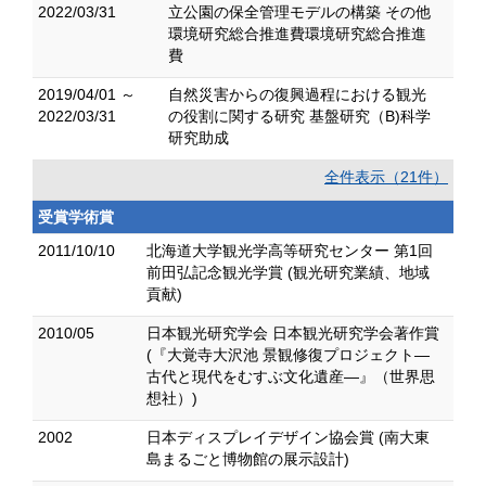
2022/03/31
立公園の保全管理モデルの構築 その他
環境研究総合推進費環境研究総合推進
費
2019/04/01 ～
自然災害からの復興過程における観光
2022/03/31
の役割に関する研究 基盤研究（B)科学
研究助成
全件表示（21件）
受賞学術賞
2011/10/10
北海道大学観光学高等研究センター 第1回
前田弘記念観光学賞 (観光研究業績、地域
貢献)
2010/05
日本観光研究学会 日本観光研究学会著作賞
(『大覚寺大沢池 景観修復プロジェクト―
古代と現代をむすぶ文化遺産―』（世界思
想社）)
2002
日本ディスプレイデザイン協会賞 (南大東
島まるごと博物館の展示設計)