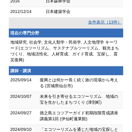
2016
日本森林学会
2012/12/14
日本建築学会
全件表示（13件）
現在の専門分野
地域研究, 社会学, 文化人類学・民俗学, 人文地理学 キーワ
ード(エコツーリズム、サステナブルツーリズム、観光まち
づくり、地域活性化、人材育成、ガイド育成、宝探し、震
災復興)
講師・講演
2025/09/14
復興とは何かー長く続く旅の現場から考え
る (宮城県仙台市)
2024/10/07
未来を引き寄せるエコツーリズム 地域の
宝を生かしたまちづくり (津別町)
2024/09/27
徳之島エコツアーガイド初期段階育成講座
講義第1回 (伊仙町蓬莱館)
2024/09/10
「エコツーリズムを通じた地域の宝探しと