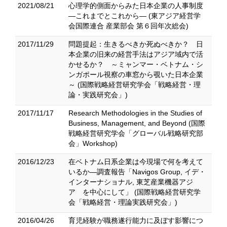
2021/08/21
心理学的側面からみた日本企業の人事制度
―これまでとこれから― (東アジア経営学
会国際連合 産業部会 第６回年次総会)
2017/11/29
問題提起：生きるべきか死ぬべきか？ 日
本企業の旧来の経営手法はアジア域内で活
かせるか？ ～ミャンマー・ベトナム・シ
ンガポール視察の車窓から覗いた日本企業
～ (国際戦略経営研究学会「戦略経営・理
論・実践研究会」)
2017/11/17
Research Methodologies in the Studies of
Business, Management, and Beyond (国際
戦略経営研究学会「グローバル戦略研究部
会」Workshop)
2016/12/23
在ベトナム日系企業は今現場で何を考えて
いるか―調査報告「Navigos Group, イデ・
インターナショナル, 東芝産業機器アジ
ア を中心にして」 (国際戦略経営研究学
会「戦略経営・理論実践研究会」)
2016/04/26
育児経験が職務遂行能力に及ぼす影響につ