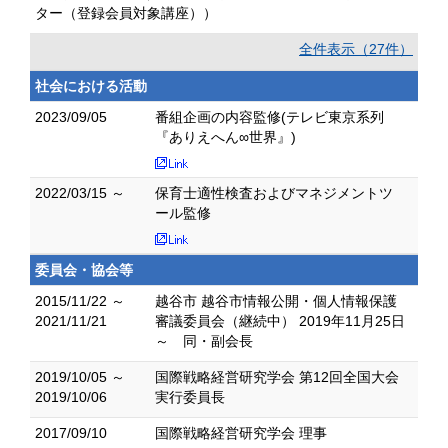
ター（登録会員対象講座））
全件表示（27件）
社会における活動
2023/09/05
番組企画の内容監修(テレビ東京系列
『ありえへん∞世界』)
2022/03/15 ～
保育士適性検査およびマネジメントツ
ール監修
委員会・協会等
2015/11/22 ～
越谷市 越谷市情報公開・個人情報保護
2021/11/21
審議委員会（継続中） 2019年11月25日
～ 同・副会長
2019/10/05 ～
国際戦略経営研究学会 第12回全国大会
2019/10/06
実行委員長
2017/09/10
国際戦略経営研究学会 理事