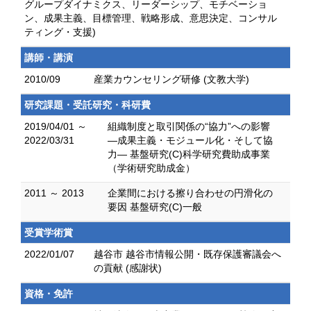
グループダイナミクス、リーダーシップ、モチベーショ
ン、成果主義、目標管理、戦略形成、意思決定、コンサル
ティング・支援)
講師・講演
2010/09
産業カウンセリング研修 (文教大学)
研究課題・受託研究・科研費
2019/04/01 ～
組織制度と取引関係の“協力”への影響
2022/03/31
―成果主義・モジュール化・そして協
力― 基盤研究(C)科学研究費助成事業
（学術研究助成金）
2011 ～ 2013
企業間における擦り合わせの円滑化の
要因 基盤研究(C)一般
受賞学術賞
2022/01/07
越谷市 越谷市情報公開・既存保護審議会へ
の貢献 (感謝状)
資格・免許