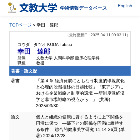
English
学術情報データベース
TOPページ
> 幸田 達郎
（最終更新日 : 2025-04-11 09:03:11）
コウダ タツオ
KODA Tatsuo
幸田 達郎
所属
文教大学 人間科学部 臨床心理学科
職種
教授
著書・論文歴
著書
「第４章 経済発展にともなう制度的環境変化
と心理的段階推移の日越比較」『東アジアに
おける企業戦略と制度的環境 ―新制度派経済
学と非市場戦略の視点から―』 (共著)
2025/03/30
論文
個人と組織の健康に資するように上下関係を
円滑に保つ ―部下との関係を円満に維持す
る条件― 総合的健康美学研究 11,14-26頁 (単
著) 2024/12/28