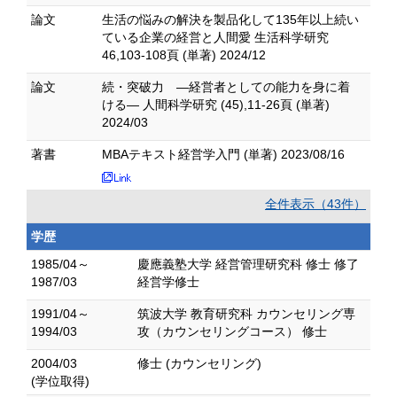
論文
生活の悩みの解決を製品化して135年以上続い
ている企業の経営と人間愛 生活科学研究
46,103-108頁 (単著) 2024/12
論文
続・突破力 ―経営者としての能力を身に着
ける― 人間科学研究 (45),11-26頁 (単著)
2024/03
著書
MBAテキスト経営学入門 (単著) 2023/08/16
全件表示（43件）
学歴
1985/04～
慶應義塾大学 経営管理研究科 修士 修了
1987/03
経営学修士
1991/04～
筑波大学 教育研究科 カウンセリング専
1994/03
攻（カウンセリングコース） 修士
2004/03
修士 (カウンセリング)
(学位取得)