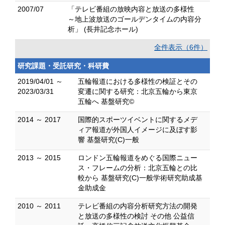
2007/07
「テレビ番組の放映内容と放送の多様性
～地上波放送のゴールデンタイムの内容分
析」 (長井記念ホール)
全件表示（6件）
研究課題・受託研究・科研費
2019/04/01 ～
五輪報道における多様性の検証とその
2023/03/31
変遷に関する研究：北京五輪から東京
五輪へ 基盤研究©
2014 ～ 2017
国際的スポーツイベントに関するメデ
ィア報道が外国人イメージに及ぼす影
響 基盤研究(C)一般
2013 ～ 2015
ロンドン五輪報道をめぐる国際ニュー
ス・フレームの分析：北京五輪との比
較から 基盤研究(C)一般学術研究助成基
金助成金
2010 ～ 2011
テレビ番組の内容分析研究方法の開発
と放送の多様性の検討 その他 公益信