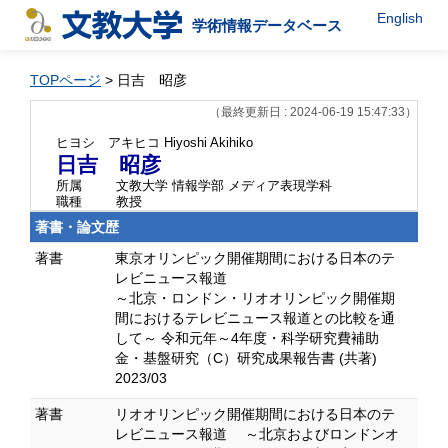
English
学術情報データベース
TOPページ
> 日吉 昭彦
（最終更新日 : 2024-06-19 15:47:33）
ヒヨシ アキヒコ
Hiyoshi Akihiko
日吉 昭彦
所属
文教大学 情報学部 メディア表現学科
職種
教授
著書・論文歴
著書
東京オリンピック開催期間における日本のテ
レビニュース報道
​～北京・ロンドン・リオオリンピック開催期
間におけるテレビニュース報道との比較を通
して～ 令和元年～4年度・科学研究費補助
金・基盤研究（C）研究成果報告書 (共著)
2023/03
著書
リオオリンピック開催期間における日本のテ
レビニュース報道 ～北京およびロンドンオ