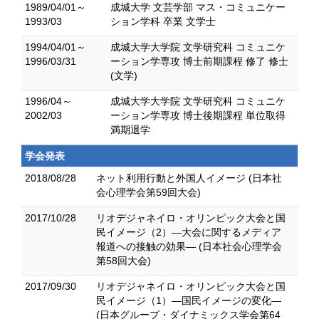
1989/04/01～
成城大学 文芸学部 マス・コミュニケー
1993/03
ション学科 卒業 文学士
1994/04/01～
成城大学大学院 文学研究科 コミュニケ
1996/03/31
ーション学専攻 博士前期課程 修了 修士
(文学)
1996/04～
成城大学大学院 文学研究科 コミュニケ
2002/03
ーション学専攻 博士後期課程 単位取得
満期退学
学会発表
2018/08/28
ネット利用行動と外国人イメージ (日本社
会心理学会第59回大会)
2017/10/28
リオデジャネイロ・オリンピック大会と国
民イメージ（2）―大会に関するメディア
報道への接触の効果― (日本社会心理学会
第58回大会)
2017/09/30
リオデジャネイロ・オリンピック大会と国
民イメージ（1）―国民イメージの変化―
(日本グループ・ダイナミックス学会第64