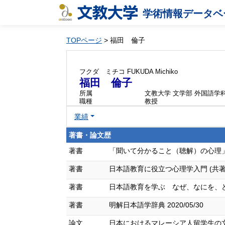
学術情報データベ
TOPページ
> 福田 倫子
フクダ ミチコ
FUKUDA Michiko
福田 倫子
所属
文教大学 文学部 外国語学
職種
教授
業績
著書・論文歴
著書
「聞いて分かること（聴解）の心理」『知
著書
日本語教育に役立つ心理学入門 (共著) 20
著書
日本語教育を学ぶ なぜ、なにを、どう教
著書
明解日本語学辞典 2020/05/30
論文
日本におけるマレーシア人留学生の文化的要