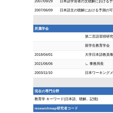
2007/09/29
日本語学習者の文聴解における予測
2007/06/09
日本語文の聴解における予測の可能
所属学会
第二言語習得研
留学生教育学会
2018/04/01
大学日本語教員
2021/06/06
∟ 事務局長
2003/11/10
日本ワーキング
現在の専門分野
教育学 キーワード(日本語、聴解、記憶)
researchmap研究者コード