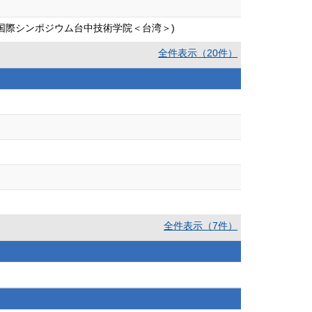
年国際シンポジウム台中技術学院＜台湾＞)
全件表示（20件）
全件表示（7件）