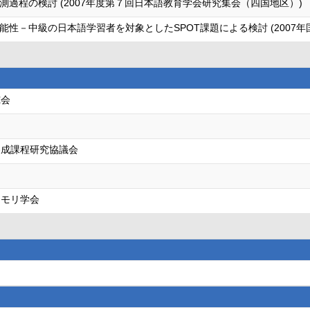
過程の検討 (2007年度第７回日本語教育学会研究集会（四国地区）)
性－中級の日本語学習者を対象としたSPOT課題による検討 (2007
究会
養成課程研究協議会
メモリ学会