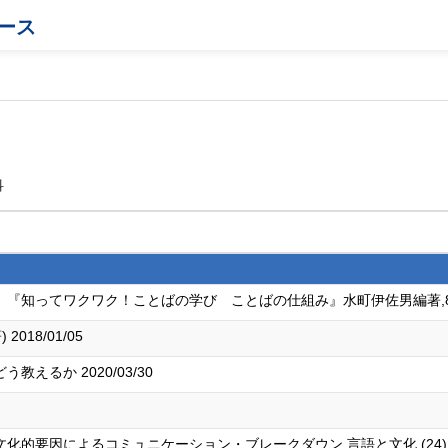
ース
科
ってワクワク！ことばの学び ことばの仕組み』水町伊佐男編著,89-99 (共
18/01/05
えるか 2020/03/30
因によるコミュニケーション・ブレークダウン 言語と文化 (24),84-104頁