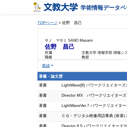
学術情報データベ
TOPページ
> 佐野 昌己
サノ マサミ
SANO Masami
佐野 昌己
所属
文教大学 情報学部 情報シ
職種
教授
業績
著書・論文歴
著書
LightWave[8] パワークリエイターズガ
著書
Director MX パワークリエイターズガ
著書
LightWaveVer.7 パワークリエイター
著書
ＣＧ・デジタル映像用語事典 (単著) 20
著書
Director 8.5 パワークリエイターズガイ