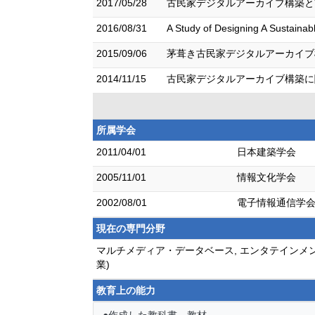
2017/05/28
古民家デジタルアーカイブ構築とV
2016/08/31
A Study of Designing A Susta
2015/09/06
茅葺き古民家デジタルアーカイブ構
2014/11/15
古民家デジタルアーカイブ構築に関
所属学会
2011/04/01
日本建築学会
2005/11/01
情報文化学会
2002/08/01
電子情報通信学
現在の専門分野
マルチメディア・データベース, エンタテインメ
業)
教育上の能力
●作成した教科書、教材