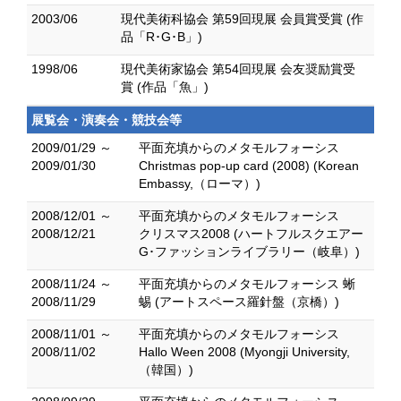
2003/06
現代美術科協会 第59回現展 会員賞受賞 (作
品「R･G･B」)
1998/06
現代美術家協会 第54回現展 会友奨励賞受
賞 (作品「魚」)
展覧会・演奏会・競技会等
2009/01/29 ～
平面充填からのメタモルフォーシス
2009/01/30
Christmas pop-up card (2008) (Korean
Embassy,（ローマ）)
2008/12/01 ～
平面充填からのメタモルフォーシス
2008/12/21
クリスマス2008 (ハートフルスクエアー
G･ファッションライブラリー（岐阜）)
2008/11/24 ～
平面充填からのメタモルフォーシス 蜥
2008/11/29
蜴 (アートスペース羅針盤（京橋）)
2008/11/01 ～
平面充填からのメタモルフォーシス
2008/11/02
Hallo Ween 2008 (Myongji University,
（韓国）)