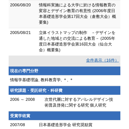
2006/08/20
情報科実施による大学に於ける情報教育の
変容とデザイン教育の有意性 (2006年度日
本基礎造形学会第17回大会（倉敷大会）概
要集)
2005/08/21
立体イラストマップの制作 －デザインを
通した地域との交流による教育－ (2005年
度日本基礎造形学会第16回大会（仙台大
会）概要集)
全件表示（16件）
現在の専門分野
情報学基礎理論, 教科教育学, ＊, ＊
研究課題・受託研究・科研費
2006 ～ 2008
次世代層に対するアパレルデザイン技
術普及啓発に関する研究 個人研究
受賞学術賞
2007/08
日本基礎造形学会 研究奨励賞