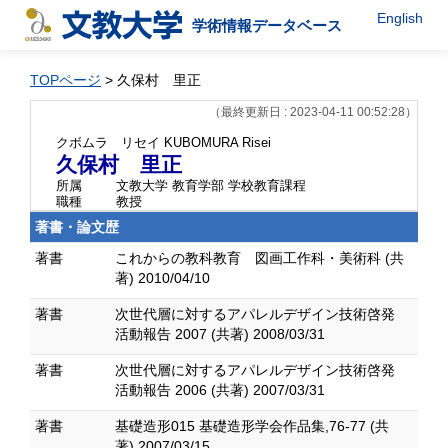
English
学術情報データベース
TOPページ
> 久保村 里正
（最終更新日 : 2023-04-11 00:52:28）
クボムラ リセイ
KUBOMURA Risei
久保村 里正
所属
文教大学 教育学部 学校教育課程
職種
教授
著書・論文歴
著書
これからの教科教育 図画工作科・美術科 (共
著) 2010/04/10
著書
次世代層に対するアパレルデザイン技術啓発
活動報告 2007 (共著) 2008/03/31
著書
次世代層に対するアパレルデザイン技術啓発
活動報告 2006 (共著) 2007/03/31
著書
基礎造形015 基礎造形学会作品集,76-77 (共
著) 2007/03/15