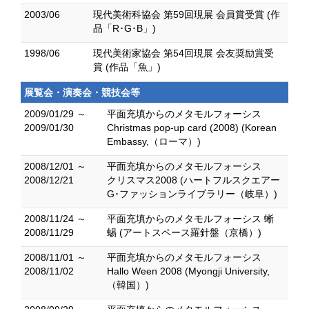
2003/06
現代美術科協会 第59回現展 会員賞受賞 (作
品「R･G･B」)
1998/06
現代美術家協会 第54回現展 会友奨励賞受
賞 (作品「魚」)
展覧会・演奏会・競技会等
2009/01/29 ～
平面充填からのメタモルフォーシス
2009/01/30
Christmas pop-up card (2008) (Korean
Embassy,（ローマ）)
2008/12/01 ～
平面充填からのメタモルフォーシス
2008/12/21
クリスマス2008 (ハートフルスクエアー
G･ファッションライブラリー（岐阜）)
2008/11/24 ～
平面充填からのメタモルフォーシス 蜥
2008/11/29
蜴 (アートスペース羅針盤（京橋）)
2008/11/01 ～
平面充填からのメタモルフォーシス
2008/11/02
Hallo Ween 2008 (Myongji University,
（韓国）)