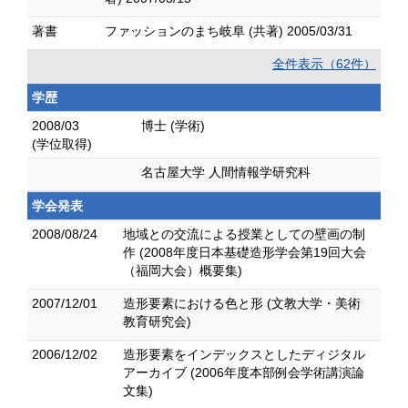
著書
ファッションのまち岐阜 (共著) 2005/03/31
全件表示（62件）
学歴
2008/03
博士 (学術)
(学位取得)
名古屋大学 人間情報学研究科
学会発表
2008/08/24
地域との交流による授業としての壁画の制
作 (2008年度日本基礎造形学会第19回大会
（福岡大会）概要集)
2007/12/01
造形要素における色と形 (文教大学・美術
教育研究会)
2006/12/02
造形要素をインデックスとしたディジタル
アーカイブ (2006年度本部例会学術講演論
文集)