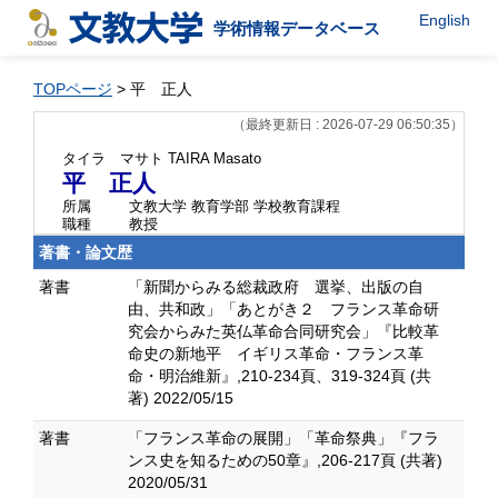
English
学術情報データベース
TOPページ
> 平 正人
（最終更新日 : 2026-07-29 06:50:35）
タイラ マサト
TAIRA Masato
平 正人
所属
文教大学 教育学部 学校教育課程
職種
教授
著書・論文歴
著書
「新聞からみる総裁政府 選挙、出版の自
由、共和政」「あとがき２ フランス革命研
究会からみた英仏革命合同研究会」『比較革
命史の新地平 イギリス革命・フランス革
命・明治維新』,210-234頁、319-324頁 (共
著) 2022/05/15
著書
「フランス革命の展開」「革命祭典」『フラ
ンス史を知るための50章』,206-217頁 (共著)
2020/05/31