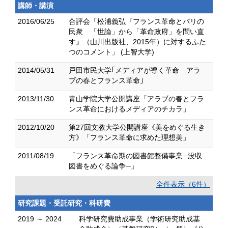
講師・講演
2016/06/25
合評会「松浦義弘『フランス革命とパリの
民衆 「世論」から「革命政府」を問い直
す』（山川出版社、2015年）に対するふた
つのコメント」 (上智大学)
2014/05/31
戸田市民大学｢メディアが導く革命 アラ
ブの春とフランス革命｣
2013/11/30
青山学院大学公開講座「アラブの春とフラ
ンス革命におけるメディアのチカラ」
2012/10/20
第27回文教大学公開講座《美をめぐる生き
方》「フランス革命に求めた理想美」
2011/08/19
「フランス革命期の図書館整備事業─没収
図書をめぐる論争─」
全件表示（6件）
研究課題・受託研究・科研費
2019 ～ 2024
科学研究費助成事業（学術研究助成基