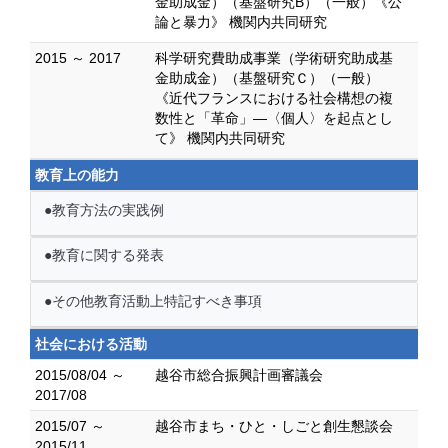
金助成金）（基盤研究B）（一般）《公
論と暴力》 機関内共同研究
2015 ～ 2017
科学研究費助成事業（学術研究助成基
金助成金）（基盤研究Ｃ）（一般）
《近代フランスにおける社会構想の複
数性と「革命」―〈個人〉を起点とし
て》 機関内共同研究
教育上の能力
●教育方法の実践例
●教育に関する発表
●その他教育活動上特記すべき事項
社会における活動
2015/08/04 ～
越谷市総合振興計画審議会
2017/08
2015/07 ～
越谷市まち・ひと・しごと創生懇談会
2015/11