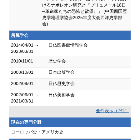
けるナポレオン研究と『ブリュメール18日
─革命家たちの恐怖と欲望』」 (中国四国歴
史学地理学協会2025年度大会西洋史学部
会)
所属学会
2014/04/01 ～
日仏図書館情報学会
2023/03/31
2010/11/01
歴史学会
2008/10/01
日本出版学会
2002/08/01
日仏歴史学会
2002/06/01 ～
日仏美術学会
2021/03/31
全件表示（7件）
現在の専門分野
ヨーロッパ史・アメリカ史