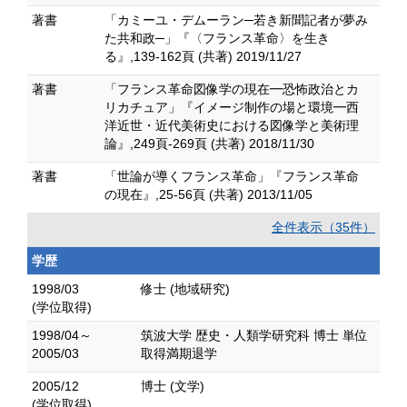
著書
「カミーユ・デムーラン─若き新聞記者が夢み
た共和政─」『〈フランス革命〉を生き
る』,139-162頁 (共著) 2019/11/27
著書
「フランス革命図像学の現在━恐怖政治とカ
リカチュア」『イメージ制作の場と環境━西
洋近世・近代美術史における図像学と美術理
論』,249頁-269頁 (共著) 2018/11/30
著書
「世論が導くフランス革命」『フランス革命
の現在』,25-56頁 (共著) 2013/11/05
全件表示（35件）
学歴
1998/03
修士 (地域研究)
(学位取得)
1998/04～
筑波大学 歴史・人類学研究科 博士 単位
2005/03
取得満期退学
2005/12
博士 (文学)
(学位取得)