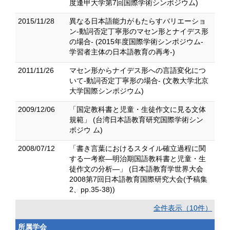
度逢甲大学第7回国際学術シンポジウム)
2015/11/28
異なる日本語能力がもたらすバリエーショ
ン-動詞否定丁寧形のマセン形とナイデス形
の場合- (2015年度国際学術シンポジウム-
学習者主体の日本語教育の再考-)
2011/11/26
マセン形からナイデス形への言語変化につ
いて-動詞否定丁寧形の場合- (文教大学北京
大学国際シンポジウム)
2009/12/06
「国定教科書と児童・生徒作文に見る文体
規範」 (台湾日本語教育研究国際学術シン
ポジウ ム)
2008/07/12
「書き言葉におけるスタイル確立過程に関
する一考察―明治期国語教科書と児童・生
徒作文の分析―」 (日本語教育学世界大会
2008第7回日本語教育国際研究大会(予稿集
2、pp.35-38))
全件表示（10件）
所属学会