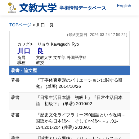
English
学術情報データベース
TOPページ
> 川口 良
（最終更新日 : 2026-03-24 17:59:22）
カワグチ リョウ
Kawaguchi Ryo
川口 良
所属
文教大学 文学部 外国語学科
職種
教授
著書・論文歴
著書
『丁寧体否定形のバリエーションに関する研
究』 (単著) 2014/10/26
著書
『日常生活日本語 初級上』『日常生活日本
語 初級下』 (単著) 2010/02
著書
『歴史文化ライブラリー290国語という呪縛－
国語から日本語へ そして○○語へ－』,91-
194,201-204 (共著) 2010/01
著書
『誠実という悪徳』（ジョナサン・ハスラム