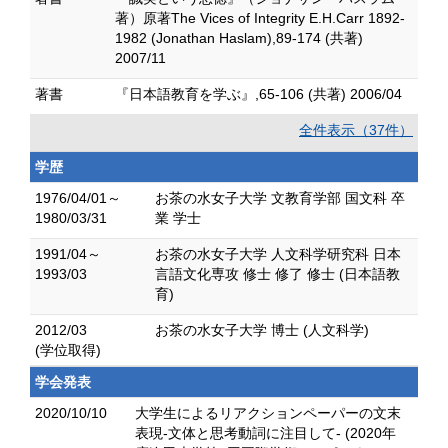
著）原著The Vices of Integrity E.H.Carr 1892-
1982 (Jonathan Haslam),89-174 (共著)
2007/11
著書
『日本語教育を学ぶ』,65-106 (共著) 2006/04
全件表示（37件）
学歴
1976/04/01～
お茶の水女子大学 文教育学部 国文科 卒
1980/03/31
業 学士
1991/04～
お茶の水女子大学 人文科学研究科 日本
1993/03
言語文化専攻 修士 修了 修士 (日本語教
育)
2012/03
お茶の水女子大学 博士 (人文科学)
(学位取得)
学会発表
2020/10/10
大学生によるリアクションペーパーの文末
表現-文体と思考動詞に注目して- (2020年