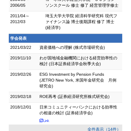
2006/05
ソンスクール 修士 修了 経営管理学修士
2011/04～
埼玉大学大学院 経済科学研究科 現代フ
2012/03
ァイナンス論 博士後期課程 修了 博士
(経済学)
学会発表
2021/03/22
資産価格への理解 (株式市場研究会)
2019/11/10
わが国地域金融機関における経営効率性の
検討 (日本証券経済学会秋季大会)
2019/02/26
ESG Investment by Pension Funds
(JETRO New York, 米国年金研究会 月例
研究会)
2019/02/18
ROE再考 (証券経済研究所株式研究会)
2018/12/01
日米コミュニティーバンクにおける効率性
の相違の検討 (証券経済学会)
全件表示（14件）