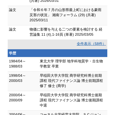
(共著) 2026/03/31
論文
「令和６年７月の山形県最上町における豪雨
災害の状況」 湘南フォーラム (29) (共著)
2025/03/11
論文
物価に影響を与える二つの要素を検討する 経
営論集 11 (4),1-16頁 (単著) 2025/03/05
全件表示（58件）
学歴
1984/04～
東北大学 理学部 地学科地質学・古生物
1988/03
学教室 卒業
1998/04～
早稲田大学大学院 商学研究科博士前期
2000/03
課程 現代ファイナンス論 博士前期課程
修了 修士 (商学)
2000/04～
早稲田大学大学院 商学研究科博士後期
2000/09
課程 現代ファイナンス論 博士後期課程
中退
2004/06～
コーネル大学経営大学院 ＳＣジョン