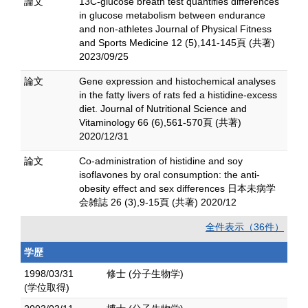
論文
13C-glucose breath test quantifies differences
in glucose metabolism between endurance
and non-athletes Journal of Physical Fitness
and Sports Medicine 12 (5),141-145頁 (共著)
2023/09/25
論文
Gene expression and histochemical analyses
in the fatty livers of rats fed a histidine-excess
diet. Journal of Nutritional Science and
Vitaminology 66 (6),561-570頁 (共著)
2020/12/31
論文
Co-administration of histidine and soy
isoflavones by oral consumption: the anti-
obesity effect and sex differences 日本未病学
会雑誌 26 (3),9-15頁 (共著) 2020/12
全件表示（36件）
学歴
1998/03/31
修士 (分子生物学)
(学位取得)