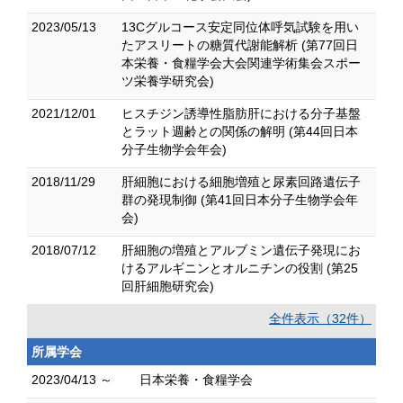
2023/05/13
13Cグルコース安定同位体呼気試験を用い
たアスリートの糖質代謝能解析 (第77回日
本栄養・食糧学会大会関連学術集会スポー
ツ栄養学研究会)
2021/12/01
ヒスチジン誘導性脂肪肝における分子基盤
とラット週齢との関係の解明 (第44回日本
分子生物学会年会)
2018/11/29
肝細胞における細胞増殖と尿素回路遺伝子
群の発現制御 (第41回日本分子生物学会年
会)
2018/07/12
肝細胞の増殖とアルブミン遺伝子発現にお
けるアルギニンとオルニチンの役割 (第25
回肝細胞研究会)
全件表示（32件）
所属学会
2023/04/13 ～
日本栄養・食糧学会