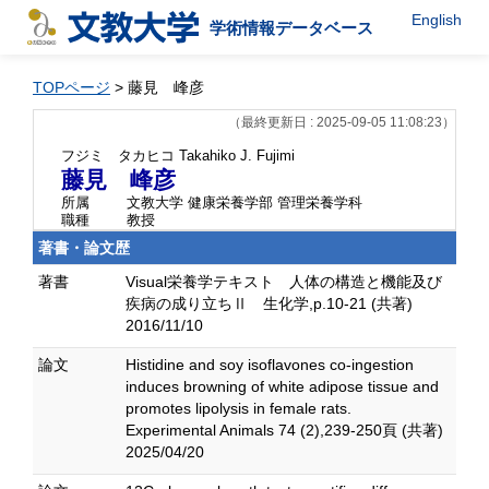
English
学術情報データベース
TOPページ
> 藤見 峰彦
（最終更新日 : 2025-09-05 11:08:23）
フジミ タカヒコ
Takahiko J. Fujimi
藤見 峰彦
所属
文教大学 健康栄養学部 管理栄養学科
職種
教授
著書・論文歴
著書
Visual栄養学テキスト 人体の構造と機能及び
疾病の成り立ちⅡ 生化学,p.10-21 (共著)
2016/11/10
論文
Histidine and soy isoflavones co-ingestion
induces browning of white adipose tissue and
promotes lipolysis in female rats.
Experimental Animals 74 (2),239-250頁 (共著)
2025/04/20