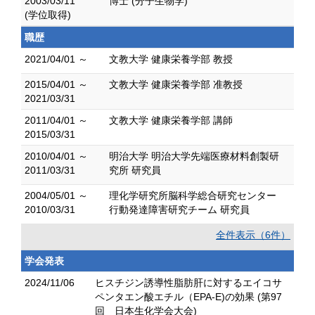
2003/03/11
博士 (分子生物学)
(学位取得)
職歴
2021/04/01 ～
文教大学 健康栄養学部 教授
2015/04/01 ～
文教大学 健康栄養学部 准教授
2021/03/31
2011/04/01 ～
文教大学 健康栄養学部 講師
2015/03/31
2010/04/01 ～
明治大学 明治大学先端医療材料創製研
2011/03/31
究所 研究員
2004/05/01 ～
理化学研究所脳科学総合研究センター
2010/03/31
行動発達障害研究チーム 研究員
全件表示（6件）
学会発表
2024/11/06
ヒスチジン誘導性脂肪肝に対するエイコサ
ペンタエン酸エチル（EPA-E)の効果 (第97
回 日本生化学会大会)