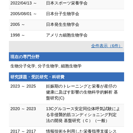
2022/04/13 ～
日本スポーツ栄養学会
2005/08/01 ～
日本分子生物学会
2005 ～
日本発生生物学会
1998 ～
アメリカ細胞生物学会
全件表示（6件）
現在の専門分野
生物分子化学, 分子生物学, 細胞生物学
研究課題・受託研究・科研費
2023 ～ 2025
妊娠期のトレーニングと栄養が産仔の
健康に及ぼす影響の生物科学的解析 基
盤研究(C)
2020 ～ 2023
13Cグルコース安定同位体呼気試験によ
る非侵襲的筋コンディショニング判定
法の開発 基盤研究（Ｃ）（一般）
2017 ～ 2017
情報技術を利用した栄養指導支援シス