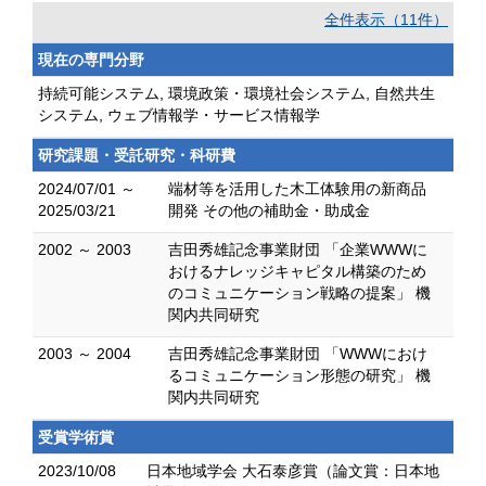
全件表示（11件）
現在の専門分野
持続可能システム, 環境政策・環境社会システム, 自然共生
システム, ウェブ情報学・サービス情報学
研究課題・受託研究・科研費
2024/07/01 ～
端材等を活用した木工体験用の新商品
2025/03/21
開発 その他の補助金・助成金
2002 ～ 2003
吉田秀雄記念事業財団 「企業WWWに
おけるナレッジキャピタル構築のため
のコミュニケーション戦略の提案」 機
関内共同研究
2003 ～ 2004
吉田秀雄記念事業財団 「WWWにおけ
るコミュニケーション形態の研究」 機
関内共同研究
受賞学術賞
2023/10/08
日本地域学会 大石泰彦賞（論文賞：日本地