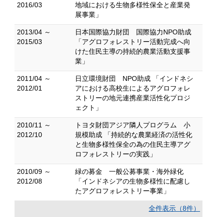
2016/03
地域における生物多様性保全と産業発
展事業」
2013/04 ～
日本国際協力財団 国際協力NPO助成
2015/03
「アグロフォレストリー活動完成へ向
けた住民主導の持続的農業活動支援事
業」
2011/04 ～
日立環境財団 NPO助成 「インドネシ
2012/01
アにおける高校生によるアグロフォレ
ストリーの地元連携産業活性化プロジ
ェクト」
2010/11 ～
トヨタ財団アジア隣人プログラム 小
2012/10
規模助成 「持続的な農業経済の活性化
と生物多様性保全の為の住民主導アグ
ロフォレストリーの実践」
2010/09 ～
緑の募金 一般公募事業・海外緑化
2012/08
「インドネシアの生物多様性に配慮し
たアグロフォレストリー事業」
全件表示（8件）