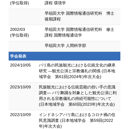
(学位取得)
課程 環境学
早稲田大学 国際情報通信研究科 博士
後期課程
2002/03
早稲田大学 国際情報通信研究科 修士
(学位取得)
課程 国際情報通信学
早稲田大学 人間科学部
学会発表
2024/10/05
バリ島の⺠族観光における伝統文化の継承
研究 ―観光公演と宗教儀礼の関係 (日本地
域学会 第61回(2024年)年次大会)
2023/10/09
⺠族観光における伝統芸能の担い手の意識
調査― バリ舞踊を対象とした観光公演に利
用される宗教儀礼の持続可能性について
(日本地域学会 第60回(2023年)年次大会)
2022/10/09
インドネシアバリ島におけるコロナ禍の住
民意識調査 (日本地域学会 第59回(2022
年)年次大会)