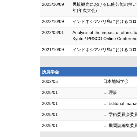
2023/10/09
⺠族観光における伝統芸能の担い手
年)年次大会)
2022/10/09
インドネシアバリ島におけるコロナ禍
2022/08/01
Analysis of the impact of ethnic t
Kyoto / PRSCO Online Conferenc
2021/10/09
インドネシアバリ島におけるコロナ
所属学会
2002/05
日本地域学会
2025/01
∟ 理事
2025/01
∟ Editorial 
2025/01
∟ 学術委員会委
2025/01
∟ 機関誌編集委