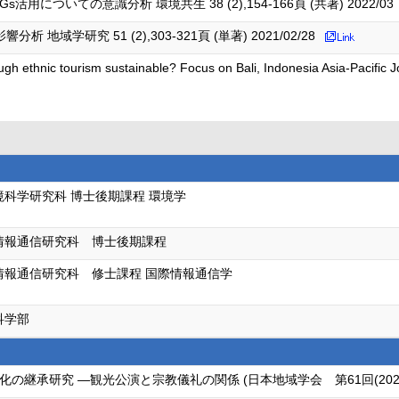
についての意識分析 環境共生 38 (2),154-166頁 (共著) 2022/03
域学研究 51 (2),303-321頁 (単著) 2021/02/28
ough ethnic tourism sustainable? Focus on Bali, Indonesia Asia-Pacific 
境科学研究科 博士後期課程 環境学
情報通信研究科 博士後期課程
情報通信研究科 修士課程 国際情報通信学
科学部
の継承研究 ―観光公演と宗教儀礼の関係 (日本地域学会 第61回(202