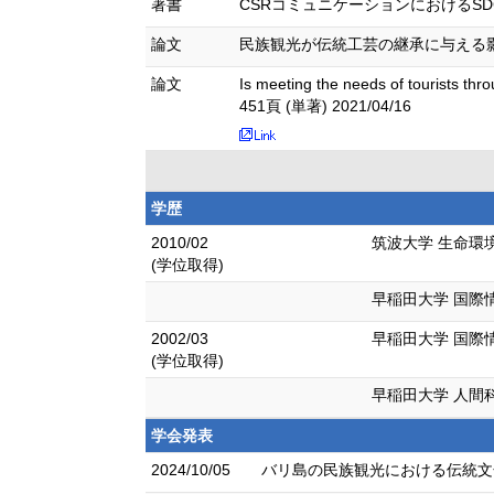
著書
CSRコミュニケーションにおけるSDGs活用
論文
民族観光が伝統工芸の継承に与える影響分析 地
論文
Is meeting the needs of tourists thr
451頁 (単著) 2021/04/16
学歴
2010/02
筑波大学 生命環
(学位取得)
早稲田大学 国際
2002/03
早稲田大学 国際
(学位取得)
早稲田大学 人間
学会発表
2024/10/05
バリ島の⺠族観光における伝統文化