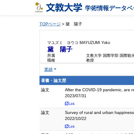
学術情報データベ
TOPページ
> 黛 陽子
マユズミ ヨウコ
MAYUZUMI Yoko
黛 陽子
所属
文教大学 国際学部 国際観
職種
教授
業績
著書・論文歴
論文
After the COVID-19 pandemic, are re
2023/07/31
論文
Survey of rural and urban happiness
2022/10/22