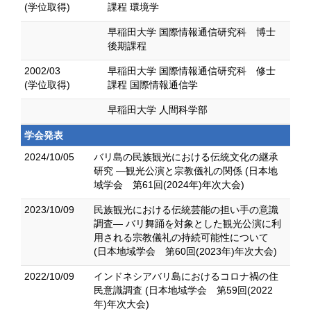
(学位取得)
課程 環境学
早稲田大学 国際情報通信研究科 博士
後期課程
2002/03
早稲田大学 国際情報通信研究科 修士
(学位取得)
課程 国際情報通信学
早稲田大学 人間科学部
学会発表
2024/10/05
バリ島の⺠族観光における伝統文化の継承
研究 ―観光公演と宗教儀礼の関係 (日本地
域学会 第61回(2024年)年次大会)
2023/10/09
⺠族観光における伝統芸能の担い手の意識
調査― バリ舞踊を対象とした観光公演に利
用される宗教儀礼の持続可能性について
(日本地域学会 第60回(2023年)年次大会)
2022/10/09
インドネシアバリ島におけるコロナ禍の住
民意識調査 (日本地域学会 第59回(2022
年)年次大会)