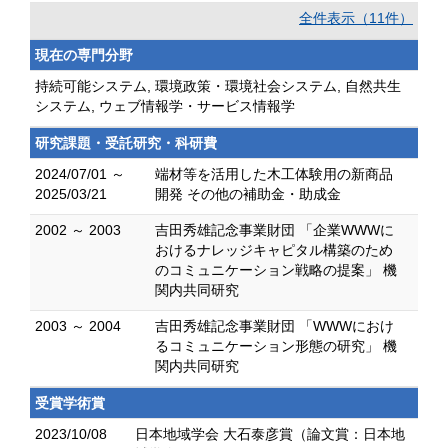
全件表示（11件）
現在の専門分野
持続可能システム, 環境政策・環境社会システム, 自然共生
システム, ウェブ情報学・サービス情報学
研究課題・受託研究・科研費
2024/07/01 ～
端材等を活用した木工体験用の新商品
2025/03/21
開発 その他の補助金・助成金
2002 ～ 2003
吉田秀雄記念事業財団 「企業WWWに
おけるナレッジキャピタル構築のため
のコミュニケーション戦略の提案」 機
関内共同研究
2003 ～ 2004
吉田秀雄記念事業財団 「WWWにおけ
るコミュニケーション形態の研究」 機
関内共同研究
受賞学術賞
2023/10/08
日本地域学会 大石泰彦賞（論文賞：日本地