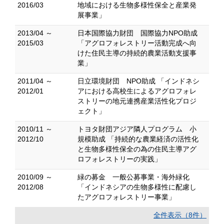
2016/03
地域における生物多様性保全と産業発
展事業」
2013/04 ～
日本国際協力財団 国際協力NPO助成
2015/03
「アグロフォレストリー活動完成へ向
けた住民主導の持続的農業活動支援事
業」
2011/04 ～
日立環境財団 NPO助成 「インドネシ
2012/01
アにおける高校生によるアグロフォレ
ストリーの地元連携産業活性化プロジ
ェクト」
2010/11 ～
トヨタ財団アジア隣人プログラム 小
2012/10
規模助成 「持続的な農業経済の活性化
と生物多様性保全の為の住民主導アグ
ロフォレストリーの実践」
2010/09 ～
緑の募金 一般公募事業・海外緑化
2012/08
「インドネシアの生物多様性に配慮し
たアグロフォレストリー事業」
全件表示（8件）