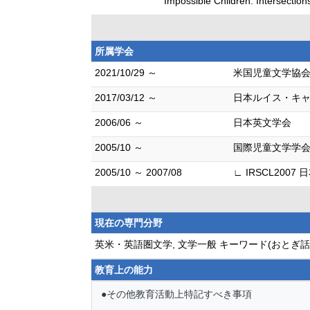
Impossible Children: Intersection
所属学会
2021/10/29 ～
米国児童文学協会 (
2017/03/12 ～
日本ルイス・キ
2006/06 ～
日本英文学会
2005/10 ～
国際児童文学学会（
2005/10 ～ 2007/08
∟ IRSCL200
現在の専門分野
英米・英語圏文学, 文学一般 キーワード(おとぎ
教育上の能力
●その他教育活動上特記すべき事項