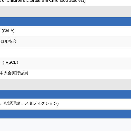
s of Children’s Literature & Childhood Studies))
ChLA)
ャロル協会
IRSCL）
7 日本大会実行委員
話、批評理論、メタフィクション)