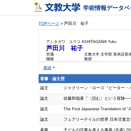
学術情報データベ
TOPページ
> 芦田川 祐子
アシタガワ ユウコ
ASHITAGAWA Yuko
芦田川 祐子
所属
文教大学 文学部 英米語英
職種
教授
業績
著書・論文歴
論文
ジャクリーン・ローズ『ピーター・パンの場合
論文
佐藤和哉著『〈読む〉という冒険──イギリ
論文
The First Japanese Translation of
論文
フェアリーテイルの世界 日本児童文学 70 (2
著書
子どもの読書を考える事典 (共著) 2023