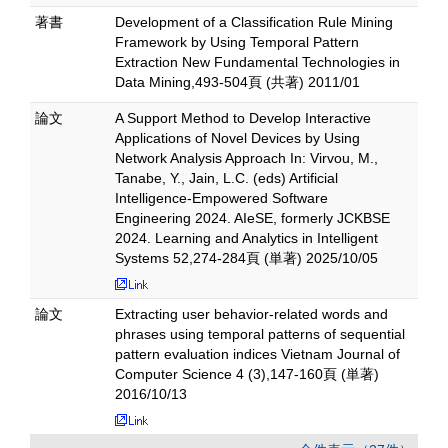
著書
Development of a Classification Rule Mining
Framework by Using Temporal Pattern
Extraction New Fundamental Technologies in
Data Mining,493-504頁 (共著) 2011/01
論文
A Support Method to Develop Interactive
Applications of Novel Devices by Using
Network Analysis Approach In: Virvou, M.,
Tanabe, Y., Jain, L.C. (eds) Artificial
Intelligence-Empowered Software
Engineering 2024. AIeSE, formerly JCKBSE
2024. Learning and Analytics in Intelligent
Systems 52,274-284頁 (単著) 2025/10/05
論文
Extracting user behavior-related words and
phrases using temporal patterns of sequential
pattern evaluation indices Vietnam Journal of
Computer Science 4 (3),147-160頁 (単著)
2016/10/13