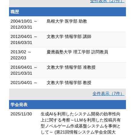
全件表示（27件）
職歴
2004/10/01 ～
島根大学 医学部 助教
2012/03/31
2012/04/01 ～
文教大学 情報学部 講師
2016/03/31
2013/02 ～
慶應義塾大学 理工学部 訪問教員
2022/03
2016/04/01 ～
文教大学 情報学部 准教授
2021/03/31
2021/04/01 ～
文教大学 情報学部 教授
全件表示（7件）
学会発表
2025/11/30
生成AIを利用したシステム開発の効率性向
上に関する考察～LLMを利用した投稿共有
型ノベルゲーム作成基盤システムを事例と
して～ (第21回情報システム学会全国大