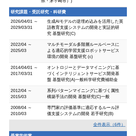
県・茅ヶ崎市）)
研究課題・受託研究・科研費
2026/04/01 ～
生成AIモデルの逆埋め込みを活用した英
2029/03/31
語教育支援システムの開発と実証的研
究 基盤研究(C)
2022/04 ～
マルチモーダル多階層ルールベースに
2025/03
よる適応的学習支援ロボットサービス
環境の開発 基盤研究 (c)
2014/04/01 ～
オントロジーとデータマイニングに基
2017/03/31
づくインテリジェントサービス開発基
盤 基盤研究(A)一般科学研究費補助金
2012/04 ～
系列パターンマイニングに基づく属性
2015/03
構築手法の開発 基盤研究(C)一般
2008/04 ～
専門家の評価基準に適応するルール評
2010/03
価支援システムの開発 若手研究(B)
全件表示（6件）
受賞学術賞