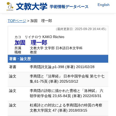
English
学術情報データベース
TOPページ
> 加固 理一郎
（最終更新日 : 2025-09-29 16:44:45）
カコ リイチロウ
KAKO Riichiro
加固 理一郎
所属
文教大学 文学部 日本語日本文学科
職種
教授
著書・論文歴
著書
李商隠詩文論,p1-398 (単著) 2011/02/28
論文
李商隠と『法華経』 日本中国学会報 第七十七
集,61-75頁 (単著) 2025/10/12
論文
李商隠の詩歌に描かれた曹植と「洛神賦」 六
朝学術学会報 23,65-84頁 (単著) 2022/03/31
論文
杜甫詩との対比による李商隠詩の特質の考察
文教大学国文 47 (単著) 2018/03/15