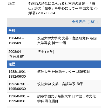
論文
李商隠の詩歌に見られる杜甫詩の影響―「曲
江」詩の「傷春」を中心にして― 中国文化 75
(単著) 2017/06/24
全件表示（18件）
学歴
1984/04～
筑波大学大学院 文芸・言語研究科 各国
1988/09
文学専攻 博士 中退
2008/04
博士 (文学)
(学位取得)
職歴
1988/10/01 ～
筑波大学 外国語センター 準研究員
1992/06/30
1992/07/01 ～
筑波大学 文芸・言語学系 助手
1995/06/30
1996/04/01 ～
調布学園女子短期大学 日本語日本文化
1999/03/31
学科 専任講師